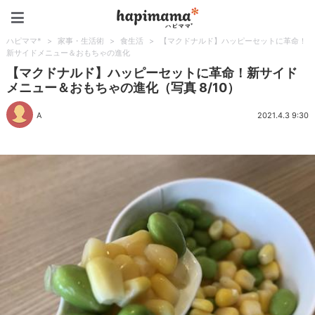
ハピママ*
ハピママ*
>
家事・生活術
>
食生活
>
【マクドナルド】ハッピーセットに革命！
新サイドメニュー＆おもちゃの進化
【マクドナルド】ハッピーセットに革命！新サイド
メニュー＆おもちゃの進化（写真 8/10）
A
2021.4.3 9:30