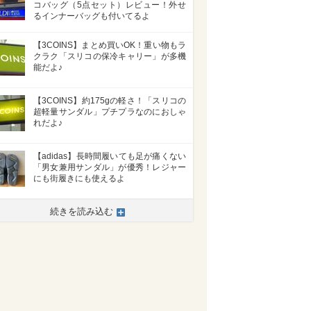
コバッグ（5点セット）レビュー！外せ
るインナーバッグも付いてるよ
【3COINS】まとめ買いOK！重い物もラ
クラク「スリコの保冷キャリー」が多機
能だよ♪
【3COINS】約175gの軽さ！「スリコの
超軽量サンダル」プチプラなのにおしゃ
れだよ♪
【adidas】長時間履いても足が痛くない
「男女兼用サンダル」が優秀！レジャー
にも街履きにも使えるよ
続きを読み込む
>