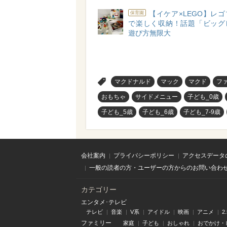
【イケア×LEGO】レ
保育園
で楽しく収納！話題「ビッグ
遊び方無限大
>
マクドナルド
マック
マクド
フ
おもちゃ
サイドメニュー
子ども_0歳
子ども_5歳
子ども_6歳
子ども_7-9歳
会社案内
プライバシーポリシー
アクセスデータ
一般の読者の方・ユーザーの方からのお問い合わ
カテゴリー
エンタメ･テレビ
テレビ
音楽
V系
アイドル
映画
アニメ
2
ファミリー
家庭
子ども
おしゃれ
おでかけ・