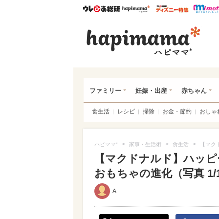
ウレぴあ総研
ハピママ*
ウレぴあ
ハピ
ファミリー
妊娠・出産
赤ちゃん
食生活
レシピ
掃除
お金・節約
おしゃ
>
>
>
ハピママ*
家事・生活術
食生活
【マク
【マクドナルド】ハッピ
おもちゃの進化（写真 1/
A