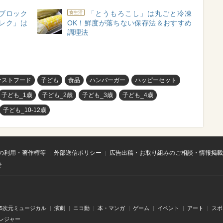
ゴブロック
「とうもろこし」は丸ごと冷凍
食生活
レク」は
OK！鮮度が落ちない保存法＆おすすめ
調理法
ァストフード
子ども
食品
ハンバーガー
ハッピーセット
子ども_1歳
子ども_2歳
子ども_3歳
子ども_4歳
子ども_10-12歳
の利用・著作権等
外部送信ポリシー
広告出稿・お取り組みのご相談・情報掲載
せ
.5次元ミュージカル
演劇
ニコ動
本・マンガ
ゲーム
イベント
アート
スポ
レジャー