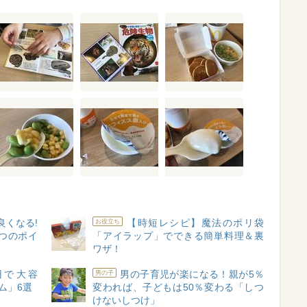
良くなる!
【時短レシピ】魔法のポリ袋
お役立ち
つのポイ
「アイラップ」でできる簡単料理＆裏
ワザ！
円で大容
男の子育児が楽になる！親が5％
男の子
ム」6選
変われば、子どもは50％変わる「しつ
けないしつけ」