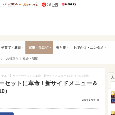
総研 ディズニー特集
mimot.
うまいめし
うまいパン
うまい肉
Medery.
ママ*
子育て・教育
家事・生活術
夫と妻
おでかけ・エンタメ
れ
お役立ち
社会・制度
ドナルド】ハッピーセットに革命！新サイドメニュー＆おもちゃの進化
人
ーセットに革命！新サイドメニュー＆
10）
1
2021.4.3 9:30
2