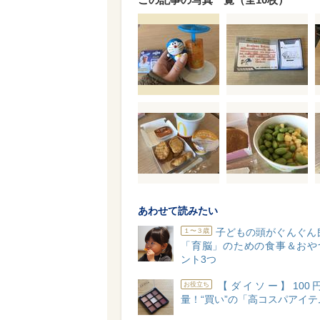
あわせて読みたい
子どもの頭がぐんぐん
１〜３歳
「育脳」のための食事＆おや
ント3つ
【ダイソー】100
お役立ち
量！“買い”の「高コスパアイテ