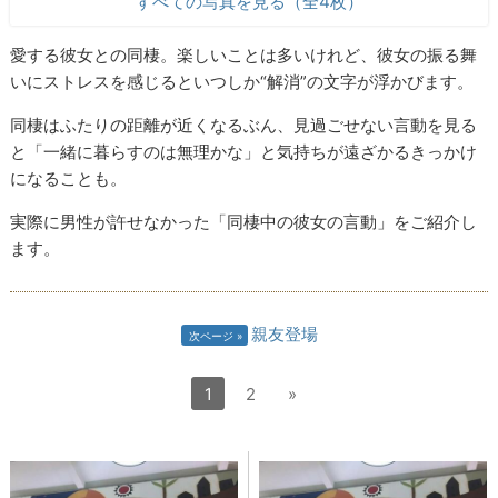
すべての写真を見る（全4枚）
愛する彼女との同棲。楽しいことは多いけれど、彼女の振る舞
いにストレスを感じるといつしか“解消”の文字が浮かびます。
同棲はふたりの距離が近くなるぶん、見過ごせない言動を見る
と「一緒に暮らすのは無理かな」と気持ちが遠ざかるきっかけ
になることも。
実際に男性が許せなかった「同棲中の彼女の言動」をご紹介し
ます。
親友登場
次ページ
1
2
»