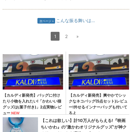
こんな振る舞いは…
次ページ
1
2
»