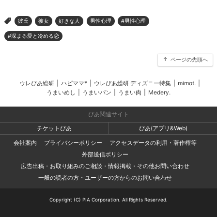
彼氏
彼女
好きな人
男性心理
#男性心理
>
#深まる愛と冷める恋
ページの先頭へ
ウレぴあ総研
|
ハピママ*
|
ウレぴあ総研 ディズニー特集
|
mimot.
|
うまいめし
|
うまいパン
|
うまい肉
|
Medery.
ぴあ関連サイト
チケットぴあ
ぴあ(アプリ&Web)
会社案内
プライバシーポリシー
アクセスデータの利用・著作権等
外部送信ポリシー
広告出稿・お取り組みのご相談・情報掲載・その他お問い合わせ
一般の読者の方・ユーザーの方からのお問い合わせ
Copyright (C) PIA Corporation. All Rights Reserved.