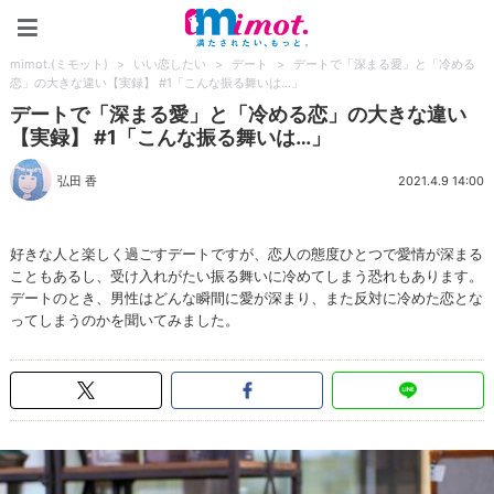
mimot.(ミモット)
mimot.(ミモット)
>
いい恋したい
>
デート
>
デートで「深まる愛」と「冷める
恋」の大きな違い【実録】 #1「こんな振る舞いは…」
デートで「深まる愛」と「冷める恋」の大きな違い
【実録】 #1「こんな振る舞いは…」
弘田 香
2021.4.9 14:00
好きな人と楽しく過ごすデートですが、恋人の態度ひとつで愛情が深まる
こともあるし、受け入れがたい振る舞いに冷めてしまう恐れもあります。
デートのとき、男性はどんな瞬間に愛が深まり、また反対に冷めた恋とな
ってしまうのかを聞いてみました。