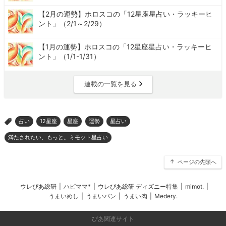
【2月の運勢】ホロスコの「12星座星占い・ラッキーヒ
ント」（2/1～2/29）
【1月の運勢】ホロスコの「12星座星占い・ラッキーヒ
ント」（1/1-1/31）
連載の一覧を見る
占い
12星座
星座
運勢
星占い
>
満たされたい、もっと。ミモット星占い
ページの先頭へ
ウレぴあ総研
|
ハピママ*
|
ウレぴあ総研 ディズニー特集
|
mimot.
|
うまいめし
|
うまいパン
|
うまい肉
|
Medery.
ぴあ関連サイト