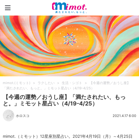
mimot.(ミモット)
mimot.(ミモット)
>
ラクしたい
>
生活・シゴト
>
【今週の運勢／おうし座】
「満たされたい、もっと。」ミモット星占い（4/19-4/25）
【今週の運勢／おうし座】「満たされたい、もっ
と。」ミモット星占い（4/19-4/25）
ホロスコ
2021.4.17 6:00
mimot.（ミモット）12星座別星占い。2021年4月19日（月）～4月25日