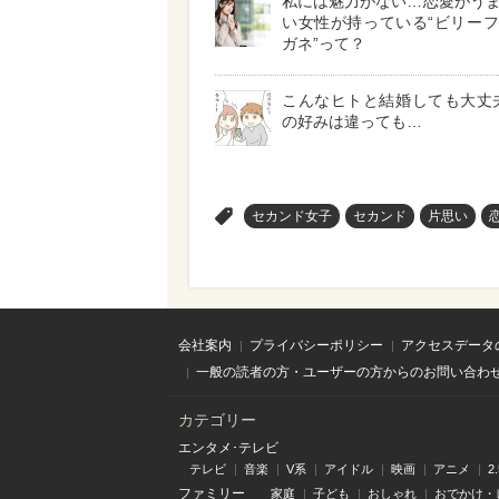
私には魅力がない…恋愛がう
い女性が持っている“ビリー
ガネ”って？
こんなヒトと結婚しても大丈夫
の好みは違っても…
>
セカンド女子
セカンド
片思い
会社案内
プライバシーポリシー
アクセスデータ
一般の読者の方・ユーザーの方からのお問い合わ
カテゴリー
エンタメ･テレビ
テレビ
音楽
V系
アイドル
映画
アニメ
2
ファミリー
家庭
子ども
おしゃれ
おでかけ・