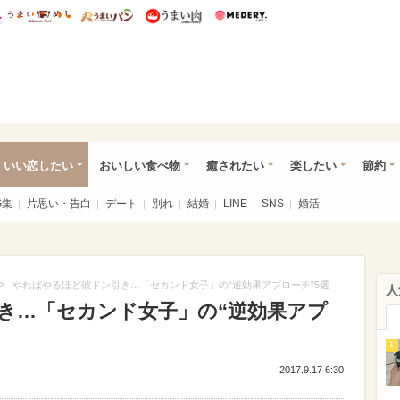
総研 ディズニー特集
mimot.
うまいめし
うまいパン
うまい肉
Medery.
ot.(ミモット)
いい恋したい
おいしい食べ物
癒されたい
楽したい
節約
G集
片思い・告白
デート
別れ
結婚
LINE
SNS
婚活
>
やればやるほど彼ドン引き…「セカンド女子」の“逆効果アプローチ”5選
人
き…「セカンド女子」の“逆効果アプ
1
2017.9.17 6:30