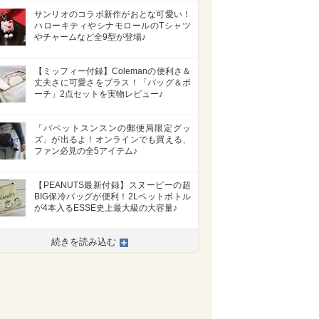
サンリオのコラボ新作がおとな可愛い！
ハローキティやシナモロールのTシャツ
やチャームなど全9型が登場♪
【ミッフィー付録】Colemanの便利さ＆
丈夫さに可愛さをプラス！「バッグ＆ポ
ーチ」2点セットを実物レビュー♪
「パペットスンスンの郵便局限定グッ
ズ」が出るよ！オンラインでも買える、
ファン必見の全5アイテム♪
【PEANUTS最新付録】スヌーピーの超
BIG保冷バッグが便利！2Lペットボトル
が4本入るESSE史上最大級の大容量♪
続きを読み込む