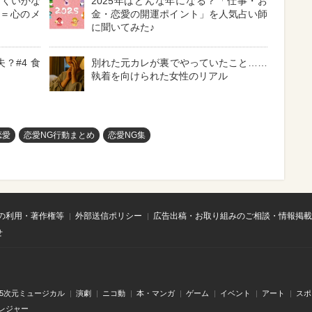
まくいかな
2025年はどんな年になる？「仕事・お
フ＝心のメ
金・恋愛の開運ポイント」を人気占い師
に聞いてみた♪
？#4 食
別れた元カレが裏でやっていたこと……
執着を向けられた女性のリアル
恋愛
恋愛NG行動まとめ
恋愛NG集
の利用・著作権等
外部送信ポリシー
広告出稿・お取り組みのご相談・情報掲載
せ
.5次元ミュージカル
演劇
ニコ動
本・マンガ
ゲーム
イベント
アート
スポ
レジャー