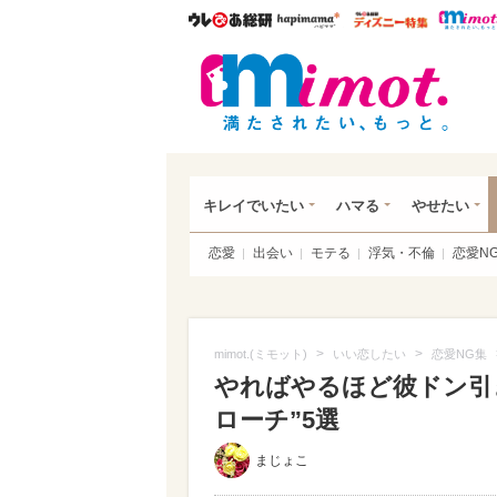
ウレぴあ総研
ハピママ*
ウレぴあ
mim
キレイでいたい
ハマる
やせたい
恋愛
出会い
モテる
浮気・不倫
恋愛N
>
>
mimot.(ミモット)
いい恋したい
恋愛NG集
やればやるほど彼ドン引
ローチ”5選
まじょこ