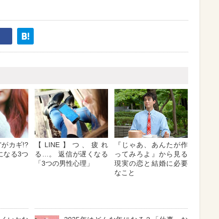
”がカギ!?
【LINE】つ、疲れ
『じゃあ、あんたが作
になる3つ
る…。 返信が遅くなる
ってみろよ』から見る
「3つの男性心理」
現実の恋と結婚に必要
なこと