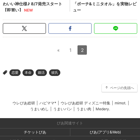
«
1
2
恋愛
本命
婚活
彼氏
>
ページの先頭へ
ウレぴあ総研
|
ハピママ*
|
ウレぴあ総研 ディズニー特集
|
mimot.
|
うまいめし
|
うまいパン
|
うまい肉
|
Medery.
ぴあ関連サイト
チケットぴあ
ぴあ(アプリ&Web)