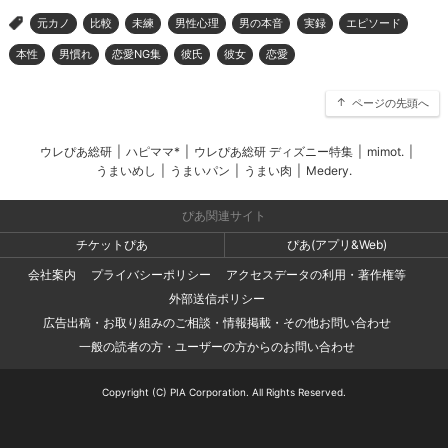
元カノ
比較
未練
男性心理
男の本音
実録
エピソード
>
本性
男慣れ
恋愛NG集
彼氏
彼女
恋愛
ページの先頭へ
ウレぴあ総研
|
ハピママ*
|
ウレぴあ総研 ディズニー特集
|
mimot.
|
うまいめし
|
うまいパン
|
うまい肉
|
Medery.
ぴあ関連サイト
チケットぴあ
ぴあ(アプリ&Web)
会社案内
プライバシーポリシー
アクセスデータの利用・著作権等
外部送信ポリシー
広告出稿・お取り組みのご相談・情報掲載・その他お問い合わせ
一般の読者の方・ユーザーの方からのお問い合わせ
Copyright (C) PIA Corporation. All Rights Reserved.