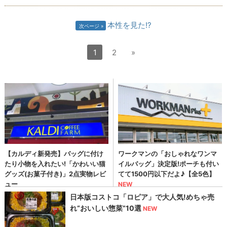
本性を見た!?
次ページ
1
2
»