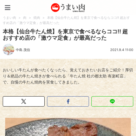
うまい肉
うまい肉
>
肉
>
焼肉
>
本格【仙台牛たん焼】を東京で食べるならココ!! 超おす
すめ店の「激ウマ定食」が最高だった
本格【仙台牛たん焼】を東京で食べるならココ!! 超
おすすめ店の「激ウマ定食」が最高だった
中島 茂信
2021.9.4 11:00
おいしい牛たんが食べたくなったら、覚えておきたいお店をご紹介！厚切
り＆絶品の牛たん焼きが食べられる「牛たん焼 杜の都太助 有楽町店」
で、自慢の牛たん焼肉を実食してきました。