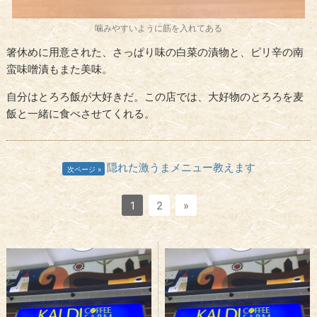
噛みやすいように筋を入れてある
箸休めに用意された、さっぱり味の白菜の漬物と、ピリ辛の南
蛮味噌漬もまた美味。
自分はとろろ飯が大好きだ。この店では、大好物のとろろを麦
飯と一緒に食べさせてくれる。
隠れた激うまメニュー教えます
次ページ
1
2
»