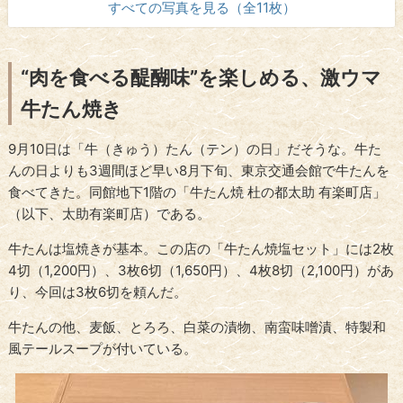
すべての写真を見る（全11枚）
“肉を食べる醍醐味”を楽しめる、激ウマ
牛たん焼き
9月10日は「牛（きゅう）たん（テン）の日」だそうな。牛た
んの日よりも3週間ほど早い8月下旬、東京交通会館で牛たんを
食べてきた。同館地下1階の「牛たん焼 杜の都太助 有楽町店」
（以下、太助有楽町店）である。
牛たんは塩焼きが基本。この店の「牛たん焼塩セット」には2枚
4切（1,200円）、3枚6切（1,650円）、4枚8切（2,100円）があ
り、今回は3枚6切を頼んだ。
牛たんの他、麦飯、とろろ、白菜の漬物、南蛮味噌漬、特製和
風テールスープが付いている。