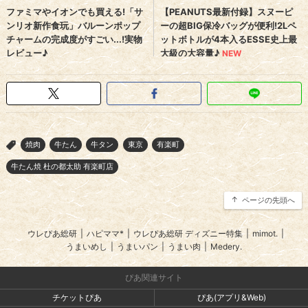
焼肉
牛たん
牛タン
東京
有楽町
>
牛たん焼 杜の都太助 有楽町店
ページの先頭へ
ウレぴあ総研
|
ハピママ*
|
ウレぴあ総研 ディズニー特集
|
mimot.
|
うまいめし
|
うまいパン
|
うまい肉
|
Medery.
ぴあ関連サイト
チケットぴあ
ぴあ(アプリ&Web)