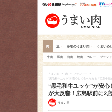
ウレぴあ総研
ハピママ*
ウレぴあ
うま
肉
魚
各地のうまい肉
うまいめ
牛肉
豚肉
鶏肉
焼肉
カレー
ブランド
>
>
>
うまい肉
肉
ブランド牛
“黒毛和牛ユッケ”が安心して食べられる「広島牛焼
“黒毛和牛ユッケ”が安
が大反響！広島駅前に2
うまい肉