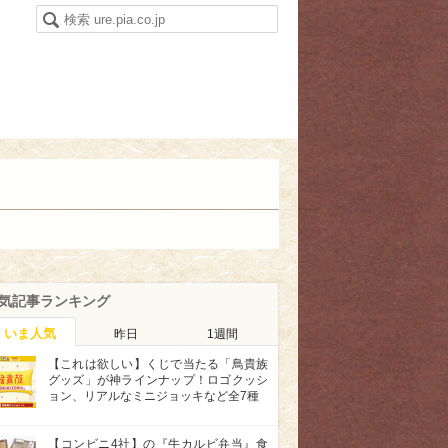
気記事ランキング
いま人気
昨日
1週間
【これは欲しい】くじで当たる「鳥貴族
グッズ」が神ラインナップ！ロゴクッシ
ョン、リアルなミニジョッキなど全7種
【コンビニ4社】の『牛カルビ弁当』食