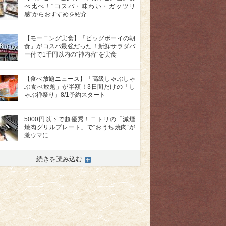
べ比べ！"コスパ・味わい・ガッツリ
感"からおすすめを紹介
【モーニング実食】「ビッグボーイの朝
食」がコスパ最強だった！新鮮サラダバ
ー付で1千円以内の“神内容”を実食
【食べ放題ニュース】「高級しゃぶしゃ
ぶ食べ放題」が半額！3日間だけの「し
ゃぶ禅祭り」8/1予約スタート
5000円以下で超優秀！ニトリの「減煙
焼肉グリルプレート」で“おうち焼肉”が
激ウマに
続きを読み込む