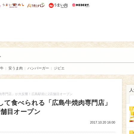
総研 ディズニー特集
mimot.
うまいめし
うまいパン
うまい肉
Medery.
い肉
し
牛
安うま肉
ハンバーガー
ジビエ
人
肉専門店」が大反響！広島駅前に2店舗目オープン
心して食べられる「広島牛焼肉専門店」
1
店舗目オープン
2017.10.20 16:00
2