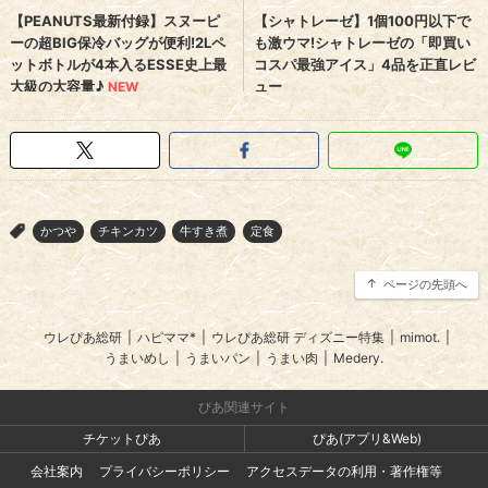
かつや
チキンカツ
牛すき煮
定食
>
ページの先頭へ
ウレぴあ総研
|
ハピママ*
|
ウレぴあ総研 ディズニー特集
|
mimot.
|
うまいめし
|
うまいパン
|
うまい肉
|
Medery.
ぴあ関連サイト
チケットぴあ
ぴあ(アプリ&Web)
会社案内
プライバシーポリシー
アクセスデータの利用・著作権等