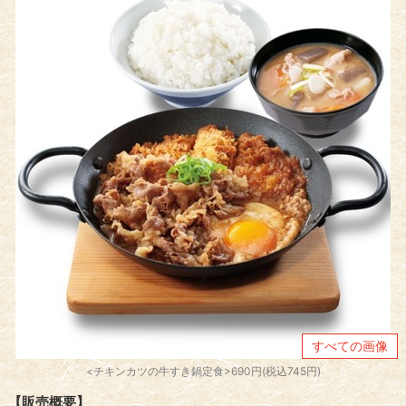
すべての画像
<チキンカツの牛すき鍋定食>690円(税込745円)
【販売概要】