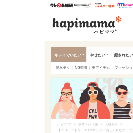
ウレぴあ総研
ハピママ*
ウレぴあ
ハピ
キレイでいたい
やせたい
癒された
簡単テク
NG習慣
美アイテム
ファッショ
>
>
>
ハピママ*
家事・生活術
お役立ち
【IKEA・ニトリ・3COINS】の「おしゃれなケ