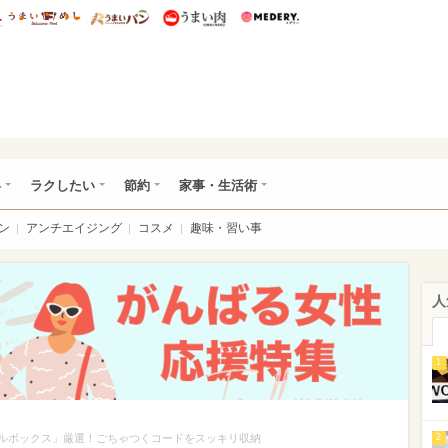
総研 ディズニー特集
mimot.
うまいめし
うまいパン
うまい肉
Medery.
ママ*
い
ラクしたい
節約
家事・生活術
ン
アンチエイジング
コスメ
趣味・習い事
人
1
ーブルボックス」厳選！ごちゃつくコードをスッキリ収納
2