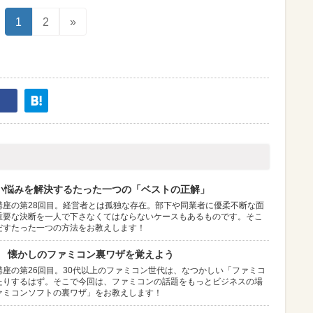
1
2
»
ない悩みを解決するたった一つの「ベストの正解」
講座の第28回目。経営者とは孤独な存在。部下や同業者に優柔不断な面
重要な決断を一人で下さなくてはならないケースもあるものです。そこ
だすたった一つの方法をお教えします！
る! 懐かしのファミコン裏ワザを覚えよう
座の第26回目。30代以上のファミコン世代は、なつかしい「ファミコ
たりするはず。そこで今回は、ファミコンの話題をもっとビジネスの場
ァミコンソフトの裏ワザ」をお教えします！