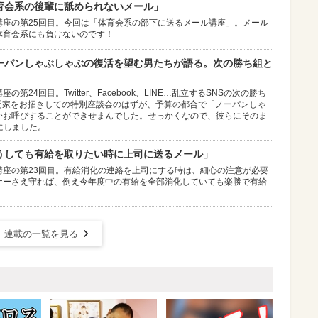
体育会系の後輩に舐められないメール」
講座の第25回目。今回は「体育会系の部下に送るメール講座」。メール
体育会系にも負けないのです！
ノーパンしゃぶしゃぶの復活を望む男たちが語る。次の勝ち組と
24回目。Twitter、Facebook、LINE…乱立するSNSの次の勝ち
専門家をお招きしての特別座談会のはずが、予算の都合で「ノーパンしゃ
かお呼びすることができせまんでした。せっかくなので、彼らにそのま
にしました。
どうしても有給を取りたい時に上司に送るメール」
講座の第23回目。有給消化の連絡を上司にする時は、細心の注意が必要
ナーさえ守れば、例え今年度中の有給を全部消化していても楽勝で有給
連載の一覧を見る