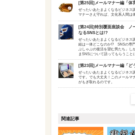
[第25回]メールマナー編「
ぜったいあたまよくなるビジネス
マナーさえ守れば、文化系人間は
[第24回]特別覆面座談会 
なるSNSとは!?
ぜったいあたまよくなるビジネス講座の第
組は一体どこなのか!? SNSの
ぶしゃぶの復活を望む男たち」し
まSNSについて語ってもらうこと
[第23回]メールマナー編「
ぜったいあたまよくなるビジネス
です。でも大丈夫！このメールマ
がもぎ取れるのです。
関連記事