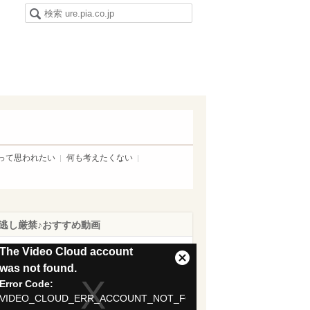
って思われたい
何も考えたくない
逃し厳禁♪おすすめ動画
is
The Video Cloud account
Close
was not found.
Modal
Error Code:
dal
Dialog
VIDEO_CLOUD_ERR_ACCOUNT_NOT_FOUND
ndow.