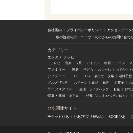
会社案内
プライバシーポリシー
アクセスデータ
一般の読者の方・ユーザーの方からのお問い合わ
カテゴリー
エンタメ･テレビ
テレビ
音楽
V系
アイドル
映画
アニメ
2
ファミリー
家庭
子ども
おしゃれ
おでかけ・
ディズニー
TDL
TDS
裏ワザ・攻略
混雑予想
グルメ･料理
スイーツ
食品
飲料
お菓子
お
ライフスタイル
生活・ライフハック
お金
おで
特集
・
連載
・
まとめ
特集『おいしいウチごはん』
ぴあ関連サイト
チケットぴあ
ぴあ(アプリ&Web)
BOOKぴあ