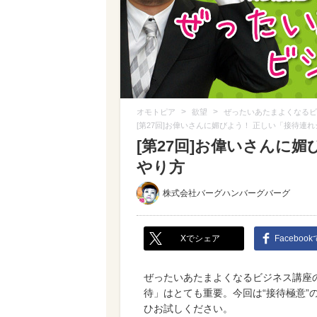
>
>
オモトピア
欲望
ぜったいあたまよくなるビ
[第27回]お偉いさんに媚びよう！ 正しい「接待連
[第27回]お偉いさんに
やり方
株式会社バーグハンバーグバーグ
Xでシェア
Faceboo
ぜったいあたまよくなるビジネス講座
待」はとても重要。今回は“接待極意”
ひお試しください。