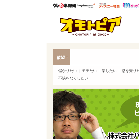
ウレぴあ総研
ハピママ*
ウレぴあ
オモ
欲望
儲かりたい
モテたい
楽したい
恩を売り
不快をなくしたい