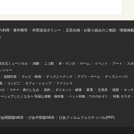
の利用・著作権等
外部送信ポリシー
広告出稿・お取り組みのご相談・情報掲載
せ
.5次元ミュージカル
演劇
ニコ動
本・マンガ
ゲーム
イベント
アート
スポ
レジャー
混雑対策
テレビ・映画
ディズニーグッズ
アプリ・ゲーム
ディズニーパス
酒
コンビニ
カフェ・ショップ
ファミレス
かけ
マナー・身だしなみ
節約
ダイエット・健康
家電
文房具
雑貨
キッチ
〜シェアしたくなる〜 至福な体験・旅特集
ペット特集：ウチのかぞく
特集 カラダ
ぴあ関⻄版WEB
ぴあ中部版WEB
ぴあフィルムフェスティバル(PFF)