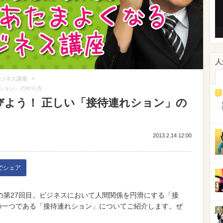
人
>
ジネス講座
れション」のやり方
1
媚びよう！ 正しい「接待連れション」の
2
2013.2.14 12:00
kでシェア
3
の第27回目。ビジネスにおいて人間関係を円滑にする「接
の一つである「接待連れション」についてご紹介します。ぜ
4