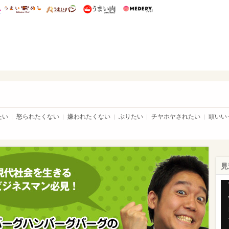
総研 ディズニー特集
mimot.
うまいめし
うまいパン
うまい肉
Medery.
トピア
たい
怒られたくない
嫌われたくない
ぶりたい
チヤホヤされたい
頭いい
見
Th
is
a
mo
wi