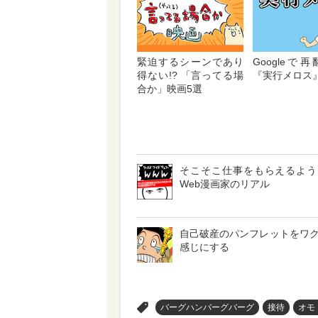
緊迫するシーンであり
Googleで
得ない!? 「言ってる場
『実行メロス
合か」映画5選
そこそこ仕事をもらえるよう
Web漫画家のリアル
自己破産のパンフレットをワ
感じにする
>
バーグハンバーグバーグ
接待
オモ