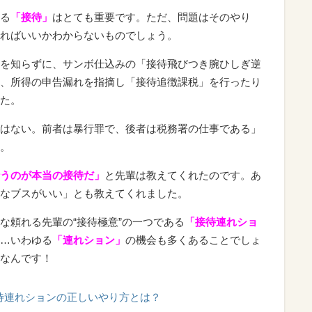
る
「接待」
はとても重要です。ただ、問題はそのやり
ればいいかわからないものでしょう。
を知らずに、サンボ仕込みの「接待飛びつき腕ひしぎ逆
、所得の申告漏れを指摘し「接待追徴課税」を行ったり
た。
はない。前者は暴行罪で、後者は税務署の仕事である」
。
うのが本当の接待だ」
と先輩は教えてくれたのです。あ
なブスがいい」とも教えてくれました。
な頼れる先輩の“接待極意”の一つである
「接待連れショ
…いわゆる
「連れション」
の機会も多くあることでしょ
なんです！
待連れションの正しいやり方とは？