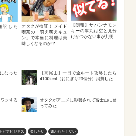
【朗報】サバンナモン
オタクが検証！ メイド
再翻訳した
キーの睾丸は空と見分
喫茶の「萌え萌えキュ
』
けがつかない事が判明
ン」で本当に料理は美
味しくなるのか!?
になった
【高尾山】一日で全ルート攻略したら
4100kcal（おにぎり23個分）消費した
クワクする
オタクがアニメに影響されて富士山に登
ってみた
トピアビジネス
楽したい
嫌われたくない