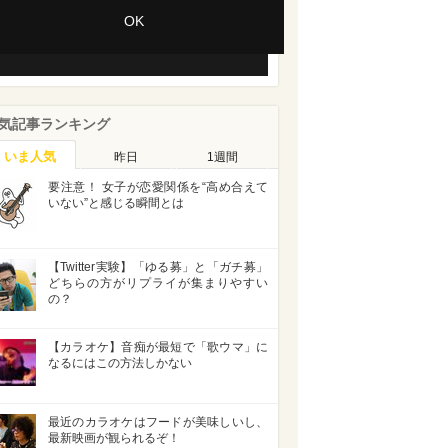
Session ID:
2026-08-06:326c58503300564d51519c7
OK
Player Element ID:
vjs_video_3
気記事ランキング
いま人気
昨日
1週間
要注意！ 女子が恋愛関係を“高め合えて
いない”と感じる瞬間とは
【Twitter実験】「ゆる募」と「ガチ募」
どちらの方がリプライが集まりやすい
の？
【カラオケ】音痴が最短で「歌ウマ」に
なるにはこの方法しかない
最近のカラオケはフードが美味しいし、
最新映画が観られるぞ！