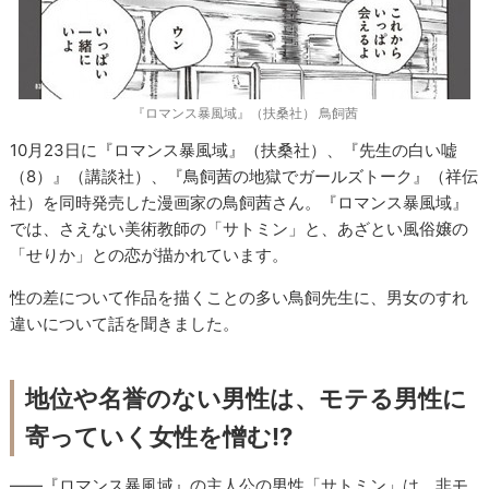
『ロマンス暴風域』（扶桑社） 鳥飼茜
10月23日に『ロマンス暴風域』（扶桑社）、『先生の白い嘘
（8）』（講談社）、『鳥飼茜の地獄でガールズトーク』（祥伝
社）を同時発売した漫画家の鳥飼茜さん。『ロマンス暴風域』
では、さえない美術教師の「サトミン」と、あざとい風俗嬢の
「せりか」との恋が描かれています。
性の差について作品を描くことの多い鳥飼先生に、男女のすれ
違いについて話を聞きました。
地位や名誉のない男性は、モテる男性に
寄っていく女性を憎む!?
——『ロマンス暴風域』の主人公の男性「サトミン」は、非モ