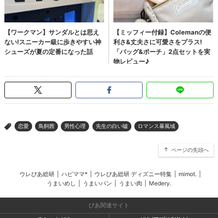
恋愛
鳥飼茜
男性心理
先生の白い嘘
ロマンス暴風域
>
ページの先頭へ
ウレぴあ総研
|
ハピママ*
|
ウレぴあ総研 ディズニー特集
|
mimot.
|
うまいめし
|
うまいパン
|
うまい肉
|
Medery.
ぴあ関連サイト