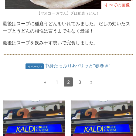
すべての画像
【ヤオコー おでん】〆は稲庭うどん！
最後はスープに稲庭うどんをいれてみました。だしの効いたス
ープとうどんの相性は言うまでもなく最強！
最後はスープを飲み干す勢いで完食しました。
中身たっぷり♪パリッと“春巻き”
次ページ
«
1
2
3
»