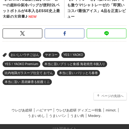
おいしいウチごはん
ヤオコー
YES！YAOKO
>
YES！YAOKO Premium
本当に旨いプリっと食感 海老焼売 6個入り
比内地鶏ガラスープ仕立て おでん
本当に旨い パリッとろ春巻
本当に旨い 黒胡麻香る餡饅ミニ
ページの先頭へ
ウレぴあ総研
|
ハピママ*
|
ウレぴあ総研 ディズニー特集
|
mimot.
|
うまいめし
|
うまいパン
|
うまい肉
|
Medery.
ぴあ関連サイト