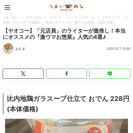
うまいめし
うまいめし
>
ウチごはん
>
スーパー・ショッピングモール
>
【ヤオコー】「元
店員」のライターが激推し！本当にオススメの『激ウマお惣菜』人気の4選♪
【ヤオコー】「元店員」のライターが激推し！本当
にオススメの『激ウマお惣菜』人気の4選♪
おむぎ
2021.12.7 11:00
比内地鶏ガラスープ仕立て おでん 228円
(本体価格)