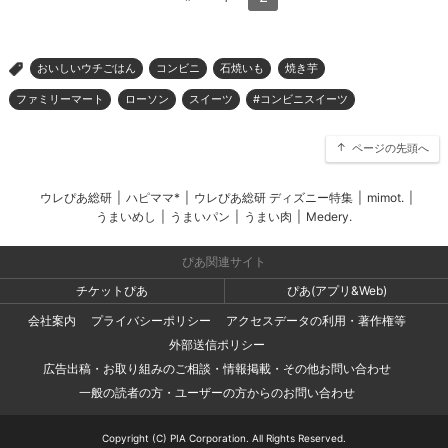
おいしいウチごはん
コンビニ
石焼いも
焼き芋
>
ファミリーマート
ローソン
スイーツ
#コンビニスイーツ
ページの先頭へ
ウレぴあ総研
|
ハピママ*
|
ウレぴあ総研 ディズニー特集
|
mimot.
|
うまいめし
|
うまいパン
|
うまい肉
|
Medery.
ぴあ関連サイト
チケットぴあ
ぴあ(アプリ&Web)
会社案内
プライバシーポリシー
アクセスデータの利用・著作権等
外部送信ポリシー
広告出稿・お取り組みのご相談・情報掲載・その他お問い合わせ
一般の読者の方・ユーザーの方からのお問い合わせ
Copyright (C) PIA Corporation. All Rights Reserved.