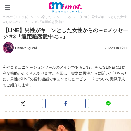
mimot.(ミモット)
mimot.(ミモット)
>
いい恋したい
>
モテる
>
【LINE】男性がキュンとした女性
からの＋αメッセージ #3「遠距離恋愛中に…」
【LINE】男性がキュンとした女性からの＋αメッセー
ジ #3「遠距離恋愛中に…」
Hanako Iguchi
2022.1.18 12:00
今やコミュニケーションツールのメインであるLINE。そんなLINEには便
利な機能がたくさんあります。今回は、実際に男性たちに聞いた話をもと
に、男性がLINEの便利機能でキュンとしたエピソードについて実録形式
でご紹介します。