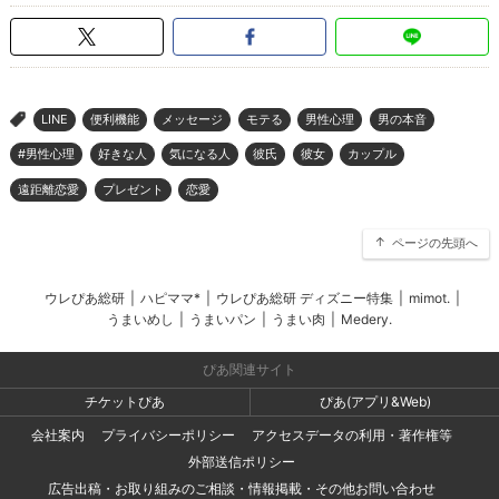
LINE
便利機能
メッセージ
モテる
男性心理
男の本音
>
#男性心理
好きな人
気になる人
彼氏
彼女
カップル
遠距離恋愛
プレゼント
恋愛
ページの先頭へ
ウレぴあ総研
|
ハピママ*
|
ウレぴあ総研 ディズニー特集
|
mimot.
|
うまいめし
|
うまいパン
|
うまい肉
|
Medery.
ぴあ関連サイト
チケットぴあ
ぴあ(アプリ&Web)
会社案内
プライバシーポリシー
アクセスデータの利用・著作権等
外部送信ポリシー
広告出稿・お取り組みのご相談・情報掲載・その他お問い合わせ