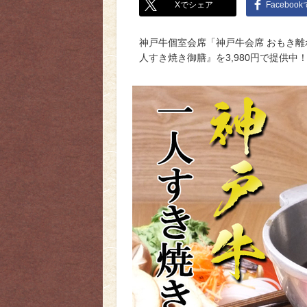
Xでシェア
Faceboo
神戸牛個室会席「神戸牛会席 おもき離れ
人すき焼き御膳』を3,980円で提供中