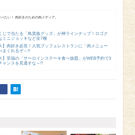
べたい！ 肉好きのための肉メディア。
くじで当たる「鳥貴族グッズ」が神ラインナップ！ロゴク
なミニジョッキなど全7種
ス】肉好き必見！人気ブッフェレストランに「肉メニュー
まくれるぞ～!!
ス】至福の「サーロインステーキ食べ放題」がWEB予約で3
ャンスを見逃すな～!!