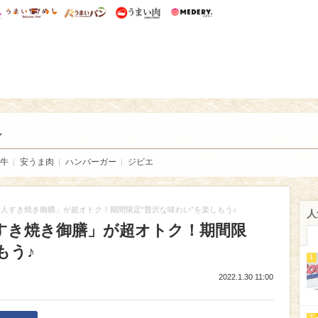
総研 ディズニー特集
mimot.
うまいめし
うまいパン
うまい肉
Medery.
い肉
し
牛
安うま肉
ハンバーガー
ジビエ
人すき焼き御膳」が超オトク！期間限定“贅沢な味わい”を楽しもう♪
人
すき焼き御膳」が超オトク！期間限
もう♪
1
2022.1.30 11:00
2