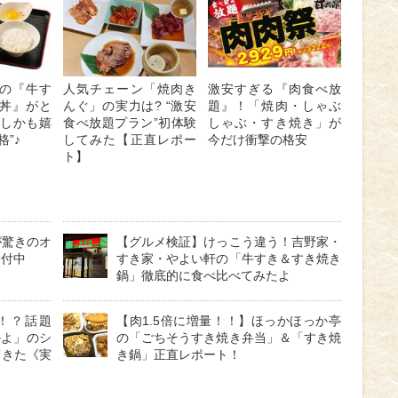
の『牛す
人気チェーン「焼肉き
激安すぎる『肉食べ放
丼』がと
んぐ」の実力は? “激安
題』！「焼肉・しゃぶ
 しかも嬉
食べ放題プラン”初体験
しゃぶ・すき焼き」が
”♪
してみた【正直レポー
今だけ衝撃の格安
ト】
が驚きのオ
【グルメ検証】けっこう違う！吉野家・
受付中
すき家・やよい軒の「牛すき＆すき焼き
鍋」徹底的に食べ比べてみたよ
！？話題
【肉1.5倍に増量！！】ほっかほっか亭
かよ」のシ
の「ごちそうすき焼き弁当」＆「すき焼
てきた《実
き鍋」正直レポート！