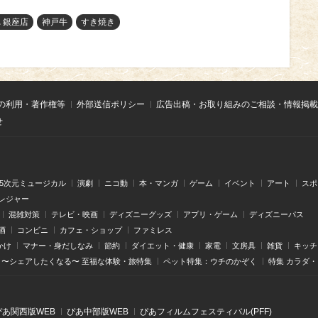
 銀座店
神戸牛
すき焼き
の利用・著作権等
外部送信ポリシー
広告出稿・お取り組みのご相談・情報掲載
せ
.5次元ミュージカル
演劇
ニコ動
本・マンガ
ゲーム
イベント
アート
スポ
レジャー
混雑対策
テレビ・映画
ディズニーグッズ
アプリ・ゲーム
ディズニーパス
酒
コンビニ
カフェ・ショップ
ファミレス
かけ
マナー・身だしなみ
節約
ダイエット・健康
家電
文房具
雑貨
キッチ
〜シェアしたくなる〜 至福な体験・旅特集
ペット特集：ウチのかぞく
特集 カラダ
ぴあ関⻄版WEB
ぴあ中部版WEB
ぴあフィルムフェスティバル(PFF)