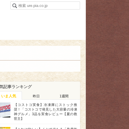
気記事ランキング
いま人気
昨日
1週間
【コストコ実食】冷凍庫にストック推
奨！「コストコで発見した大容量の冷凍
神グルメ」3品を実食レビュー【夏の救
世主】