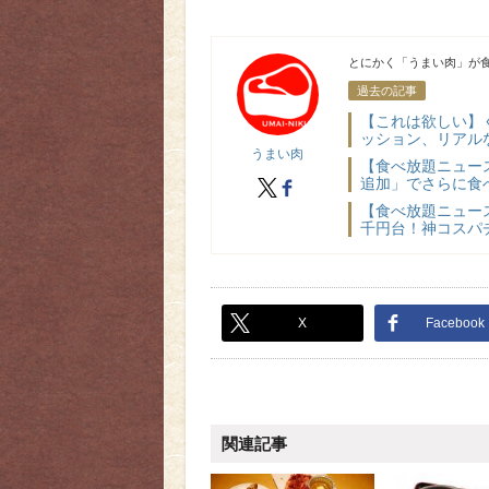
うまい肉
とにかく「うまい肉」が食
過去の記事
【これは欲しい】
ッション、リアル
うまい肉
【食べ放題ニュー
追加」でさらに食べ
X
facebook
【食べ放題ニュー
千円台！神コスパチ
X
Facebook
関連記事