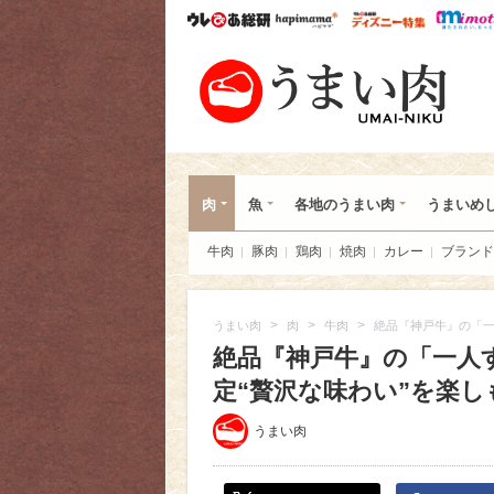
ウレぴあ総研
ハピママ*
ウレぴあ
うま
肉
魚
各地のうまい肉
うまいめ
牛肉
豚肉
鶏肉
焼肉
カレー
ブランド
>
>
>
うまい肉
肉
牛肉
絶品『神戸牛』の「一
絶品『神戸牛』の「一人
定“贅沢な味わい”を楽し
うまい肉