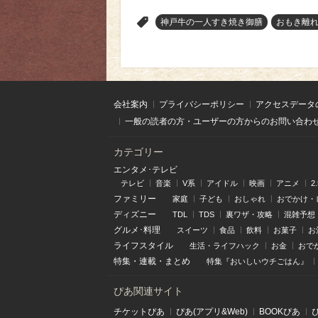
>
神戸牛の一人すき焼き御膳
おもき離れ
会社案内
プライバシーポリシー
アクセスデータ
一般の読者の方・ユーザーの方からのお問い合わ
カテゴリー
エンタメ･テレビ
テレビ
音楽
V系
アイドル
映画
アニメ
2
ファミリー
家庭
子ども
おしゃれ
おでかけ・
ディズニー
TDL
TDS
裏ワザ・攻略
混雑予想
グルメ･料理
スイーツ
食品
飲料
お菓子
お
ライフスタイル
生活・ライフハック
お金
おで
特集
・
連載
・
まとめ
特集『おいしいウチごはん』
ぴあ関連サイト
チケットぴあ
ぴあ(アプリ&Web)
BOOKぴあ