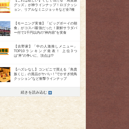
【これは欲しい】くじで当たる「鳥貴族
グッズ」が神ラインナップ！ロゴクッシ
ョン、リアルなミニジョッキなど全7種
【モーニング実食】「ビッグボーイの朝
食」がコスパ最強だった！新鮮サラダバ
ー付で1千円以内の“神内容”を実食
【吉野家】「中の人激推しメニュー」
TOP10ランキング発表！ 上位3つ
は“丼”の争いに、頂点は!?
【ハズレなし】コンビニで買える「鳥貴
族くじ」の賞品がヤバい！“でかすぎ焼鳥
クッション”など衝撃ラインナップ
続きを読み込む