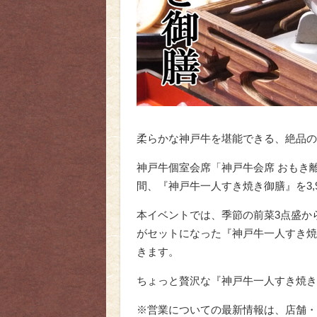
柔らかな神戸牛を堪能できる、絶品の
神戸牛個室会席「神戸牛会席 おもき離れ
間、『神戸牛一人すき焼き御膳』を3,
本イベントでは、季節の前菜3点盛か
がセットになった『神戸牛一人すき焼
きます。
ちょっと贅沢な『神戸牛一人すき焼き
※営業についての最新情報は、店舗・