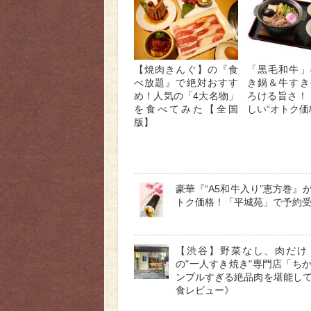
【焼肉きんぐ】の『食
「黒毛和牛」
べ放題』で絶対おすす
き鍋＆牛すき
め！人気の「4大名物」
ろける旨さ！
を食べてみた【全国
しい“オトク価格
版】
豪華『“A5和牛入り”恵方巻』
トク価格！「平城苑」で予約
【渋谷】野菜なし、肉だけ
の"一人すき焼き"専門店「ち
ンプルすぎる絶品肉を堪能し
食レビュー》