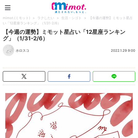
mimot.(ミモット)
mimot.(ミモット)
>
ラクしたい
>
生活・シゴト
>
【今週の運勢】ミモット星占
い「12星座ランキング」（1/31-2/6）
【今週の運勢】ミモット星占い「12星座ランキン
グ」（1/31-2/6）
ホロスコ
2022.1.29 9:00