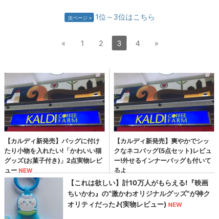
1位～3位はこちら
次ページ
«
1
2
3
4
»