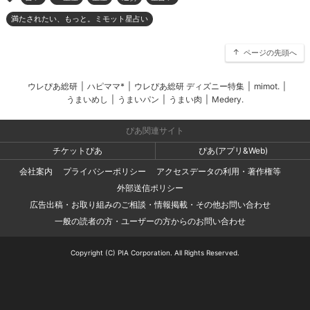
満たされたい、もっと。ミモット星占い
ページの先頭へ
ウレぴあ総研
|
ハピママ*
|
ウレぴあ総研 ディズニー特集
|
mimot.
|
うまいめし
|
うまいパン
|
うまい肉
|
Medery.
ぴあ関連サイト
チケットぴあ
ぴあ(アプリ&Web)
会社案内
プライバシーポリシー
アクセスデータの利用・著作権等
外部送信ポリシー
広告出稿・お取り組みのご相談・情報掲載・その他お問い合わせ
一般の読者の方・ユーザーの方からのお問い合わせ
Copyright (C) PIA Corporation. All Rights Reserved.