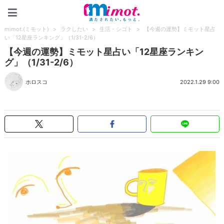
mimot.(ミモット)
mimot.(ミモット)
>
ラクしたい
>
生活・シゴト
>
【今週の運勢】ミモット星占
い「12星座ランキング」（1/31-2/6）
【今週の運勢】ミモット星占い「12星座ランキン
グ」（1/31-2/6）
ホロスコ
2022.1.29 9:00