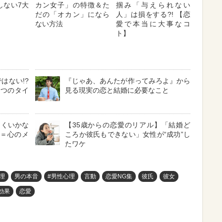
しない7大
カン女子」の特徴＆た
掴み「与えられない
だの「オカン」になら
人」は損をする?! 【恋
ない方法
愛で本当に大事なコ
ト】
はない!?
『じゃあ、あんたが作ってみろよ』から
3つのタイ
見る現実の恋と結婚に必要なこと
まくいかな
【35歳からの恋愛のリアル】「結婚ど
フ＝心のメ
ころか彼氏もできない」女性が“成功”し
たワケ
理
男の本音
#男性心理
言動
恋愛NG集
彼氏
彼女
効果
恋愛