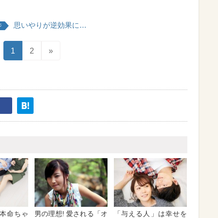
思いやりが逆効果に…
ジ
1
2
»
本命ちゃ
男の理想! 愛される「オ
「与える人」は幸せを