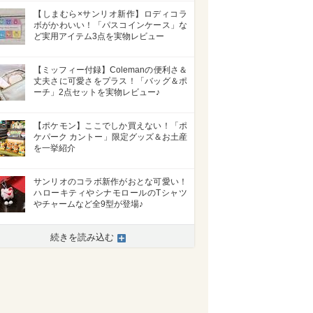
【しまむら×サンリオ新作】ロディコラ
ボがかわいい！「パスコインケース」な
ど実用アイテム3点を実物レビュー
【ミッフィー付録】Colemanの便利さ＆
丈夫さに可愛さをプラス！「バッグ＆ポ
ーチ」2点セットを実物レビュー♪
【ポケモン】ここでしか買えない！「ポ
ケパーク カントー」限定グッズ＆お土産
を一挙紹介
サンリオのコラボ新作がおとな可愛い！
ハローキティやシナモロールのTシャツ
やチャームなど全9型が登場♪
続きを読み込む