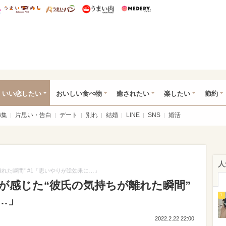
総研 ディズニー特集
mimot.
うまいめし
うまいパン
うまい肉
Medery.
ot.(ミモット)
いい恋したい
おいしい食べ物
癒されたい
楽したい
節約
G集
片思い・告白
デート
別れ
結婚
LINE
SNS
婚活
人
離れた瞬間” #1「思いやりが逆効果に…」
ちが感じた“彼氏の気持ちが離れた瞬間”
1
…」
2022.2.22 22:00