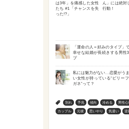
は3年」を痛感した女性
ん」には絶対
たち #1「チャンスを失
行動！
った!?」
「運命の人＝好みのタイプ」で
幸せな結婚が長続きする男性
プ
私には魅力がない…恋愛がう
い女性が持っている“ビリー
ガネ”って？
>
別れ
予兆
傾向
冷める
男性心
カップル
元彼
思いやり
気遣い
逆