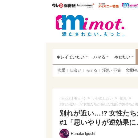
ウレぴあ総研
ハピママ*
ウレぴあ
mim
キレイでいたい
ハマる
やせたい
恋愛
出会い
モテる
浮気・不倫
恋愛N
>
>
>
mimot.(ミモット)
いい恋したい
別れ
別れが近い…!? 女性たちが感じた“彼氏の気持ちが
別れが近い…!? 女性た
#1「思いやりが逆効果に
Hanako Iguchi