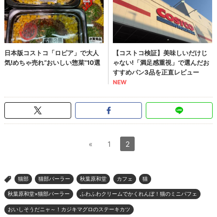
«
1
2
猫部
猫部パーラー
秋葉原和堂
カフェ
猫
>
秋葉原和堂×猫部パーラー
ふわふわクリームでかくれんぼ！猫のミニパフェ
おいしそうだニャ～！カジキマグロのステーキカツ