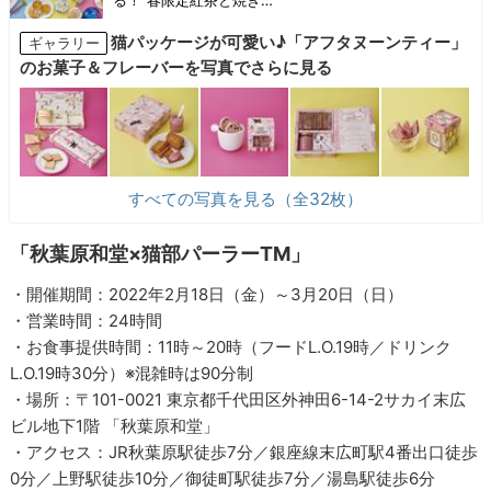
る！“春限定紅茶と焼き…
猫パッケージが可愛い♪「アフタヌーンティー」
ギャラリー
のお菓子＆フレーバーを写真でさらに見る
すべての写真を見る（全32枚）
「秋葉原和堂×猫部パーラーTM」
・開催期間：2022年2月18日（金）～3月20日（日）
・営業時間：24時間
・お食事提供時間：11時～20時（フードL.O.19時／ドリンク
L.O.19時30分）※混雑時は90分制
・場所：〒101-0021 東京都千代田区外神田6-14-2サカイ末広
ビル地下1階 「秋葉原和堂」
・アクセス：JR秋葉原駅徒歩7分／銀座線末広町駅4番出口徒歩
0分／上野駅徒歩10分／御徒町駅徒歩7分／湯島駅徒歩6分