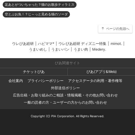
足あとがついちゃった？猫のお散歩ティラミス
空とぶお魚！？じ～っと見める猫のソーダ
ページの先頭へ
ウレぴあ総研
|
ハピママ*
|
ウレぴあ総研 ディズニー特集
|
mimot.
|
うまいめし
|
うまいパン
|
うまい肉
|
Medery.
ぴあ関連サイト
チケットぴあ
ぴあ(アプリ&Web)
会社案内
プライバシーポリシー
アクセスデータの利用・著作権等
外部送信ポリシー
広告出稿・お取り組みのご相談・情報掲載・その他お問い合わせ
一般の読者の方・ユーザーの方からのお問い合わせ
Copyright (C) PIA Corporation. All Rights Reserved.