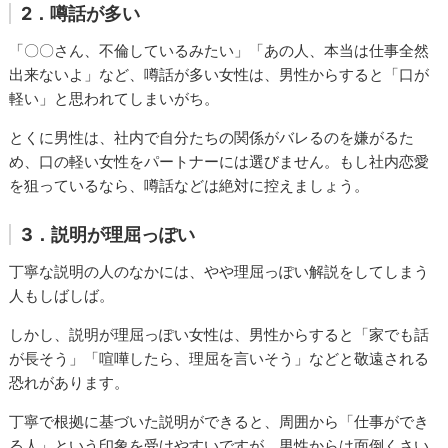
2．噂話が多い
「〇〇さん、不倫しているみたい」「あの人、本当は仕事全然
出来ないよ」など、噂話が多い女性は、男性からすると「口が
軽い」と思われてしまいがち。
とくに男性は、社内で自分たちの関係がバレるのを嫌がるた
め、口の軽い女性をパートナーには選びません。もし社内恋愛
を狙っているなら、噂話などは絶対に控えましょう。
3．説明が理屈っぽい
丁寧な説明の人のなかには、やや理屈っぽい解説をしてしまう
人もしばしば。
しかし、説明が理屈っぽい女性は、男性からすると「家でも話
が長そう」「喧嘩したら、理屈を言いそう」などと敬遠される
恐れがあります。
丁寧で根拠に基づいた説明ができると、周囲から「仕事ができ
る人」という印象を受けやすいですが、男性からは面倒くさい