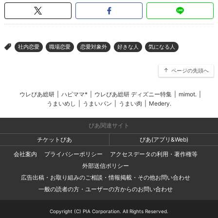
社内恋愛
職場恋愛
恋愛対象外
好きな人
気になる人
>
ページの先頭へ
ウレぴあ総研
|
ハピママ*
|
ウレぴあ総研 ディズニー特集
|
mimot.
|
うまいめし
|
うまいパン
|
うまい肉
|
Medery.
ぴあ関連サイト
チケットぴあ
ぴあ(アプリ&Web)
会社案内
プライバシーポリシー
アクセスデータの利用・著作権等
外部送信ポリシー
広告出稿・お取り組みのご相談・情報掲載・その他お問い合わせ
一般の読者の方・ユーザーの方からのお問い合わせ
Copyright (C) PIA Corporation. All Rights Reserved.