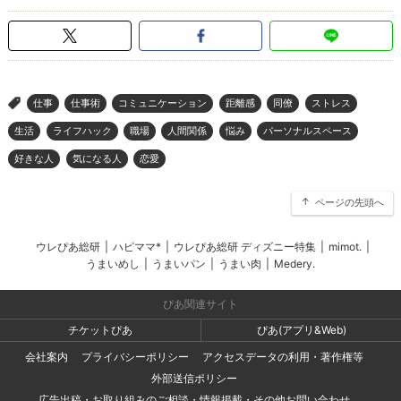
仕事
仕事術
コミュニケーション
距離感
同僚
ストレス
>
生活
ライフハック
職場
人間関係
悩み
パーソナルスペース
好きな人
気になる人
恋愛
ページの先頭へ
ウレぴあ総研
|
ハピママ*
|
ウレぴあ総研 ディズニー特集
|
mimot.
|
うまいめし
|
うまいパン
|
うまい肉
|
Medery.
ぴあ関連サイト
チケットぴあ
ぴあ(アプリ&Web)
会社案内
プライバシーポリシー
アクセスデータの利用・著作権等
外部送信ポリシー
広告出稿・お取り組みのご相談・情報掲載・その他お問い合わせ