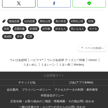
職場恋愛
社内恋愛
男性心理
男の本音
#男性心理
特徴
>
性格
恋愛対象
好感度
好印象
好きな人
気になる人
モテる
価値観
姿勢
恋愛
ページの先頭へ
ウレぴあ総研
|
ハピママ*
|
ウレぴあ総研 ディズニー特集
|
mimot.
|
うまいめし
|
うまいパン
|
うまい肉
|
Medery.
ぴあ関連サイト
チケットぴあ
ぴあ(アプリ&Web)
会社案内
プライバシーポリシー
アクセスデータの利用・著作権等
外部送信ポリシー
広告出稿・お取り組みのご相談・情報掲載・その他お問い合わせ
一般の読者の方・ユーザーの方からのお問い合わせ