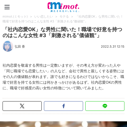
mimot.(ミモット)
mimot.(ミモット)
>
いい恋したい
>
モテる
>
「社内恋愛OK」な男性に聞いた！
職場で好意を持つのはこんな女性 #3「刺激される“価値観”」
「社内恋愛OK」な男性に聞いた！職場で好意を持つ
のはこんな女性 #3「刺激される“価値観”」
弘田 香
2022.5.31 12:15
社内恋愛を敬遠する男性は一定数いますが、その考え方が変わった人や
「同じ職場でも恋愛したい」の人など、会社で異性と親しくする姿勢には
その人の価値観が表れます。誰でも好きになるわけではないからこそ、職
場で好意を持てる女性には何かきっかけがあるはず。社内恋愛OKの男性
に、職場で好感度の高い女性の特徴について聞いてみました。