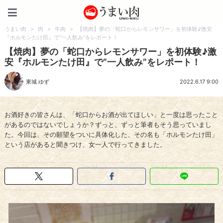
うまい肉
うまい肉
>
肉
>
牛肉
>
【焼肉】夢の「蛇口からレモンサワー」を初体験♪激安
『ホルモンたけ田』で“一人飲み”をレポート！
【焼肉】夢の「蛇口からレモンサワー」を初体験♪激
安『ホルモンたけ田』で“一人飲み”をレポート！
東城 ゆず
2022.6.17 9:00
お酒好きの皆さんは、「蛇口からお酒が出てほしい」と一度は思ったこと
があるのではないでしょうか？ずっと、ずっと筆者もそう思っていまし
た。今回は、その願望をついに具体化した、その名も「ホルモンたけ田」
という店があると聞きつけ、女一人で行ってきました。