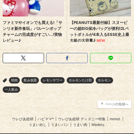
焼肉
飲み放題
レモンサワー
ホルモンたけ田
ホルモン
>
一人飲み
ページの先頭へ
ウレぴあ総研
|
ハピママ*
|
ウレぴあ総研 ディズニー特集
|
mimot.
|
うまいめし
|
うまいパン
|
うまい肉
|
Medery.