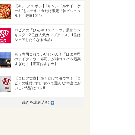
【キル フェ ボン】“キャンドルナイトケ
ーキ”もステキ！今だけ限定「神ビジュタ
ルト」厳選10品♪
ロピアの「ひんやりスイーツ」最新ラン
キング！2位は人気カップアイス、1位は
シェアしたくなる逸品♪
もう寿司これでいいじゃん！「はま寿司
のテイクアウト寿司」が神コスパ＆最高
すぎた！【正直おすすめ】
【ロピア実食】焼くだけで激ウマ！「ロ
ピアの味付け肉」食べて選んだ“本当にお
いしい5品”はコレ!!
続きを読み込む