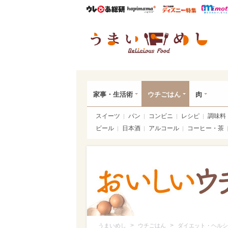
ウレぴあ総研
ハピママ*
ウレぴあ
うま
家事・生活術
ウチごはん
肉
スイーツ
パン
コンビニ
レシピ
調味料
ビール
日本酒
アルコール
コーヒー・茶
>
>
うまいめし
ウチごはん
ダイエット・ヘルシ