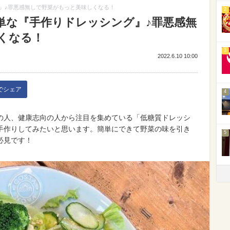
』♪罪悪感無しで野菜がもっと美味しくなる！
2
単な『手作りドレッシング』♪罪悪感無
くなる！
3
2022.6.10 10:00
kでシェア
4
の人、健康志向の人から注目を集めている「低糖質ドレッシ
手作りしてみたいと思います。簡単にできて野菜の味を引き
5
必見です！