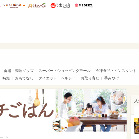
総研 ディズニー特集
mimot.
うまいめし
うまいパン
うまい肉
Medery.
いめし
食器・調理グッズ
スーパー・ショッピングモール
冷凍食品・インスタント
時短
おもてなし
ダイエット・ヘルシー
お取り寄せ
手みやげ
人
1
>
ー