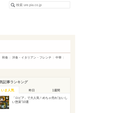
和食
洋食・イタリアン・フレンチ
中華
気記事ランキング
いま人気
昨日
1週間
「ロピア」で大人気！めちゃ売れ“おいし
い惣菜”10選