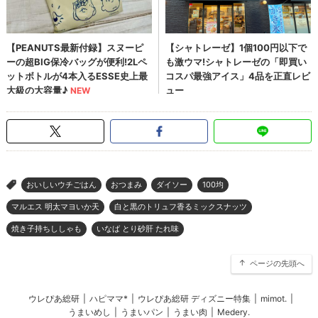
おいしいウチごはん
おつまみ
ダイソー
100均
>
マルエス 明太マヨいか天
白と黒のトリュフ香るミックスナッツ
焼き子持ちししゃも
いなば とり砂肝 たれ味
ページの先頭へ
ウレぴあ総研
|
ハピママ*
|
ウレぴあ総研 ディズニー特集
|
mimot.
|
うまいめし
|
うまいパン
|
うまい肉
|
Medery.