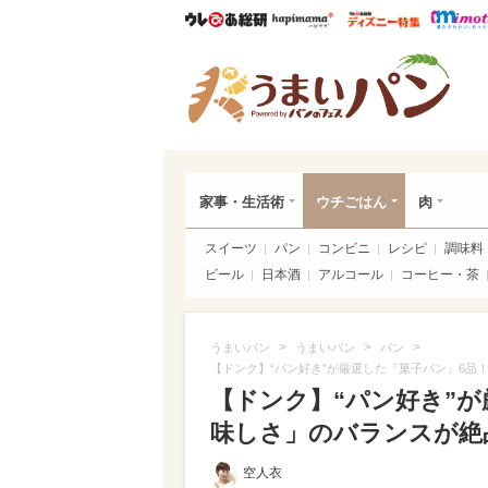
ウレぴあ総研
ハピママ*
ウレぴあ
うま
家事・生活術
ウチごはん
肉
スイーツ
パン
コンビニ
レシピ
調味料
ビール
日本酒
アルコール
コーヒー・茶
>
>
>
うまいパン
うまいパン
パン
【ドンク】“パン好き”が厳選した『菓子パン』6品
【ドンク】“パン好き”
味しさ」のバランスが絶
空人衣