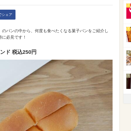
2
kでシェア
3
』のパンの中から、何度も食べたくなる菓子パンをご紹介し
特に必見です！
ド 税込250円
4
5