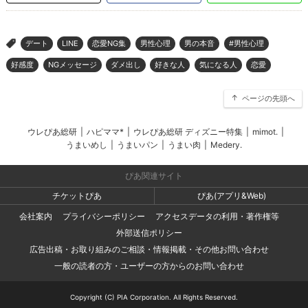
デート
LINE
恋愛NG集
男性心理
男の本音
#男性心理
>
好感度
NGメッセージ
ダメ出し
好きな人
気になる人
恋愛
ページの先頭へ
ウレぴあ総研
|
ハピママ*
|
ウレぴあ総研 ディズニー特集
|
mimot.
|
うまいめし
|
うまいパン
|
うまい肉
|
Medery.
ぴあ関連サイト
チケットぴあ
ぴあ(アプリ&Web)
会社案内
プライバシーポリシー
アクセスデータの利用・著作権等
外部送信ポリシー
広告出稿・お取り組みのご相談・情報掲載・その他お問い合わせ
一般の読者の方・ユーザーの方からのお問い合わせ
Copyright (C) PIA Corporation. All Rights Reserved.