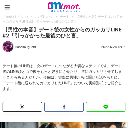
mimot.(ミモット)
mimot.(ミモット)
>
いい恋したい
>
デート
>
【男性の本音】デート後の女性か
らのガッカリLINE #2「引っかかった最後のひと言」
【男性の本音】デート後の女性からのガッカリLINE
#2「引っかかった最後のひと言」
Hanako Iguchi
2022.6.24 12:15
デート後のLINEは、次のデートにつながる大切なステップです。デート
後のLINEひとつで彼をもっと好きにさせたり、逆にガッカリさせてしま
うこともあるんだとか。今回は、実際に男性たちに聞いた話をもとに、
「デート後に送られてガッカリしたLINE」について実録形式でご紹介し
ます。