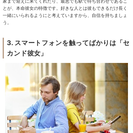
家まで迎えに来てくれたり、最悪でも駅で待ち合わせであるこ
とが、本命彼女の特徴です。好きな人とは彼もできるだけ長く
一緒にいられるようにと考えていますから、自信を持ちましょ
う。
3. スマートフォンを触ってばかりは「セ
カンド彼女」