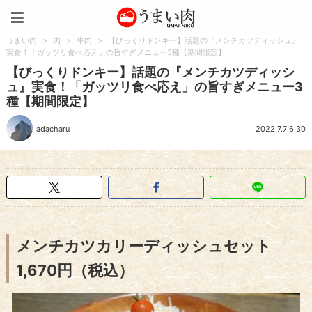
うまい肉
うまい肉
>
肉
>
牛肉
>
【びっくりドンキー】話題の『メンチカツディッシュ』
実食！「ガッツリ食べ応え」の旨すぎメニュー3種【期間限定】
【びっくりドンキー】話題の『メンチカツディッシ
ュ』実食！「ガッツリ食べ応え」の旨すぎメニュー3
種【期間限定】
adacharu
2022.7.7 6:30
メンチカツカリーディッシュセット
1,670円（税込）