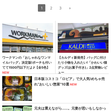
1
2
3
»