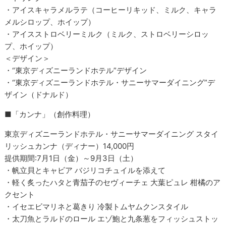
・アイスキャラメルラテ（コーヒーリキッド、ミルク、キャラ
メルシロップ、ホイップ）
・アイスストロベリーミルク（ミルク、ストロベリーシロッ
プ、ホイップ）
＜デザイン＞
・“東京ディズニーランドホテル”デザイン
・“東京ディズニーランドホテル・サニーサマーダイニング”デ
ザイン（ドナルド）
■「カンナ」（創作料理）
東京ディズニーランドホテル・サニーサマーダイニング スタイ
リッシュカンナ（ディナー）14,000円
提供期間:7月1日（金）～9月3日（土）
・帆立貝とキャビア バジリコチュイルを添えて
・軽く炙ったハタと青茄子のセヴィーチェ 大葉ピュレ 柑橘のア
クセント
・イセエビマリネと葛きり 冷製トムヤムクンスタイル
・太刀魚とラルドのロール エゾ鮑と九条葱をフィッシュストッ