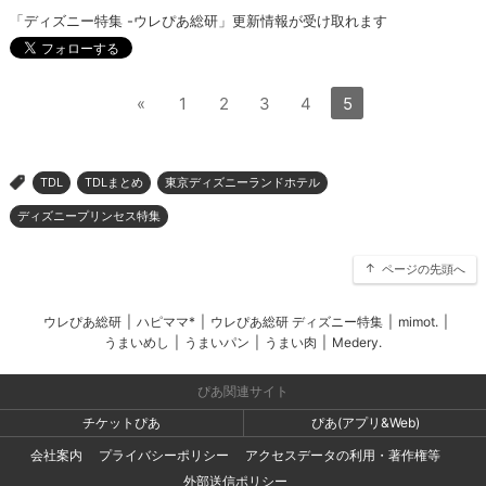
「ディズニー特集 -ウレぴあ総研」更新情報が受け取れます
«
1
2
3
4
5
TDL
TDLまとめ
東京ディズニーランドホテル
>
ディズニープリンセス特集
ページの先頭へ
ウレぴあ総研
|
ハピママ*
|
ウレぴあ総研 ディズニー特集
|
mimot.
|
うまいめし
|
うまいパン
|
うまい肉
|
Medery.
ぴあ関連サイト
チケットぴあ
ぴあ(アプリ&Web)
会社案内
プライバシーポリシー
アクセスデータの利用・著作権等
外部送信ポリシー