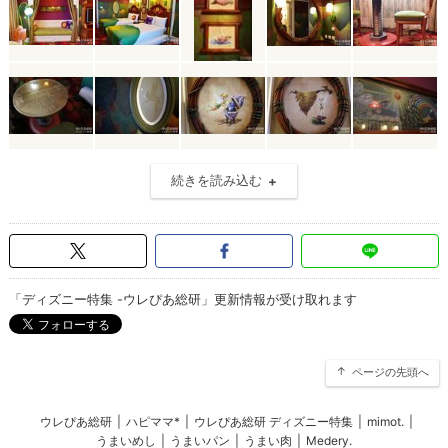
続きを読み込む
「ディズニー特集 -ウレぴあ総研」更新情報が受け取れます
ページの先頭へ
ウレぴあ総研
|
ハピママ*
|
ウレぴあ総研 ディズニー特集
|
mimot.
|
うまいめし
|
うまいパン
|
うまい肉
|
Medery.