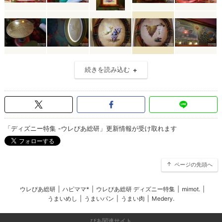
続きを読み込む
「ディズニー特集 -ウレぴあ総研」更新情報が受け取れます
ページの先頭へ
ウレぴあ総研
|
ハピママ*
|
ウレぴあ総研 ディズニー特集
|
mimot.
|
うまいめし
|
うまいパン
|
うまい肉
|
Medery.
ぴあ関連サイト