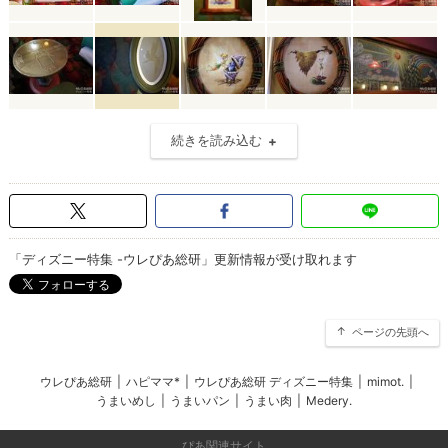
続きを読み込む
「ディズニー特集 -ウレぴあ総研」更新情報が受け取れます
ページの先頭へ
ウレぴあ総研
|
ハピママ*
|
ウレぴあ総研 ディズニー特集
|
mimot.
|
うまいめし
|
うまいパン
|
うまい肉
|
Medery.
ぴあ関連サイト