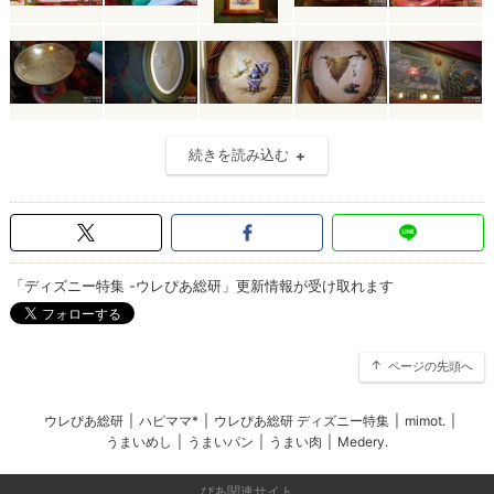
続きを読み込む
「ディズニー特集 -ウレぴあ総研」更新情報が受け取れます
ページの先頭へ
ウレぴあ総研
|
ハピママ*
|
ウレぴあ総研 ディズニー特集
|
mimot.
|
うまいめし
|
うまいパン
|
うまい肉
|
Medery.
ぴあ関連サイト