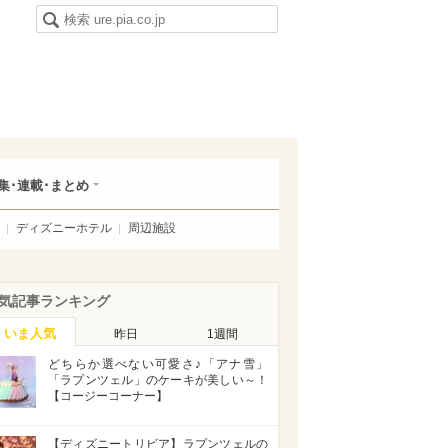
集･連載･まとめ
ディズニーホテル
周辺施設
気記事ランキング
いま人気
昨日
1週間
どちらか選べない可愛さ♪「アナ雪」
「ラプンツェル」のケーキが美しい～！
【コージーコーナー】
【ディズニートリビア】ラプンツェルの