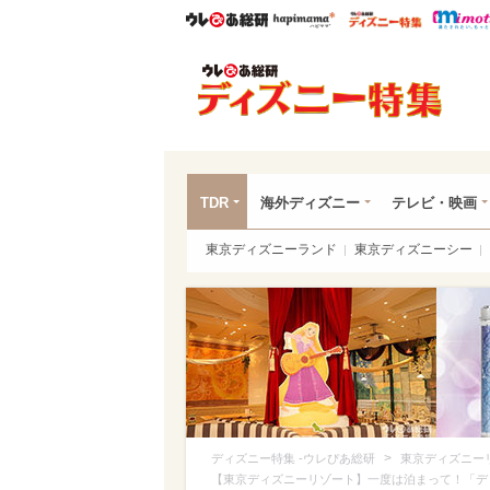
ウレぴあ総研
ハピママ*
ウレぴあ
ディ
TDR
海外ディズニー
テレビ・映画
東京ディズニーランド
東京ディズニーシー
>
ディズニー特集 -ウレぴあ総研
東京ディズニー
【東京ディズニーリゾート】一度は泊まって！「デ