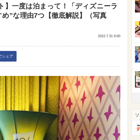
ト】一度は泊まって！「ディズニーラ
すめ”な理由7つ【徹底解説】（写真
3
2022.7.31 9:00
4
kでシェア
5
ソ