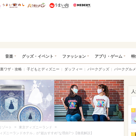
総研 ディズニー特集
mimot.
うまいめし
うまいパン
うまい肉
Medery.
ズニー特集 -ウレぴあ総研
音楽
グッズ・イベント
ファッション
アプリ・ゲーム
特
裏ワザ・攻略
子どもとディズニー
ダッフィー
パークグッズ
パークグルメ
人
1
>
>
リゾート
東京ディズニーランド
ィズニーランドホテル」が“超おすすめ”な理由7つ【徹底解説】
2