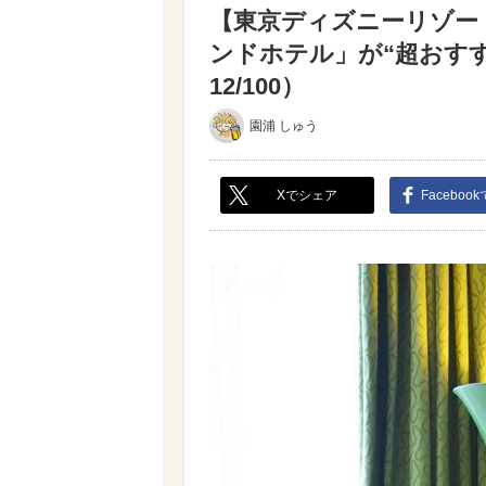
【東京ディズニーリゾー
ンドホテル」が“超おす
12/100）
園浦 しゅう
Xでシェア
Faceboo