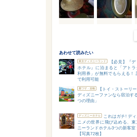
あわせて読みたい
【必見】『デ
東京ディズニーランド
ホテル』に泊まると「アトラ
利用券」が無料でもらえる！ 
で利用可能
【トイ・ストーリー
裏ワザ・攻略
ディズニーファンなら宿泊する
つの理由」
これはガチ! デ
ディズニーホテル
ニメの世界に飛び込める、東
ニーランドホテル3つの新客室
【写真72枚】