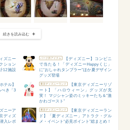
続きを読み込む
ィズニー
【ディズニー】コンビニ
パーク外アイテム
クション
で当たる！「ディズニーHappyくじ」
計12施設
に“おしゃれタンブラー”ほか夏デザイン
グッズ登場
ホテル】
【東京ディズニーリゾ
東京ディズニーランド
べき「3
ート】「ハロウィーン」グッズが充
実！ マジシャン姿のミッキーたち＆“激
かわゴースト”
ィズニーア
【東京ディズニーラン
東京ディズニーランド
京ディズ
ド】「夏ディズニー」アトラク・グル
 潜入レポ
メ・イベント“必見ポイント”総まとめ！