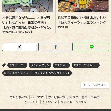
モスバーガー
ポムポムプリン
モスチキン
モスワイワイセット
>
低アレルゲンメニュー ドリンクとおもちゃ付きセット
ページの先頭へ
ウレぴあ総研
|
ハピママ*
|
ウレぴあ総研 ディズニー特集
|
mimot.
|
うまいめし
|
うまいパン
|
うまい肉
|
Medery.