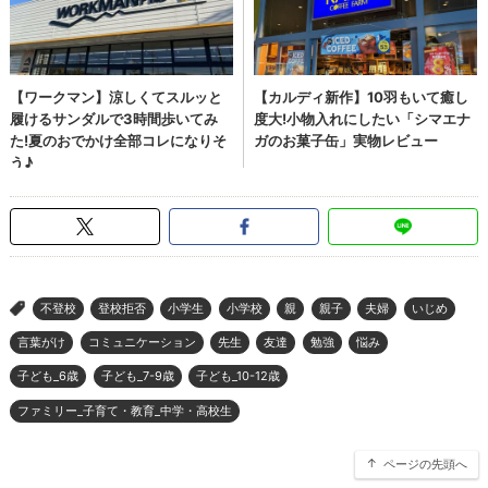
不登校
登校拒否
小学生
小学校
親
親子
夫婦
いじめ
>
言葉がけ
コミュニケーション
先生
友達
勉強
悩み
子ども_6歳
子ども_7-9歳
子ども_10-12歳
ファミリー_子育て・教育_中学・高校生
ページの先頭へ