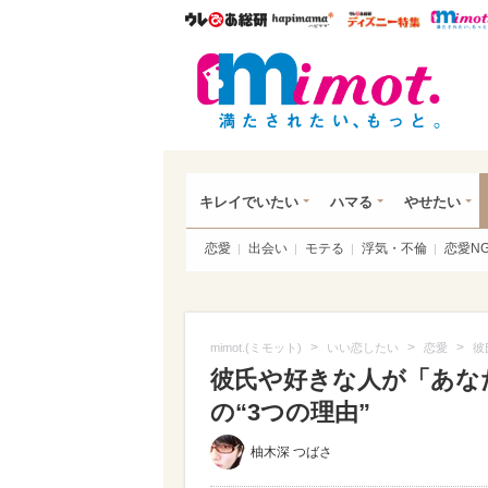
ウレぴあ総研
ハピママ*
ウレぴあ
mim
キレイでいたい
ハマる
やせたい
恋愛
出会い
モテる
浮気・不倫
恋愛N
>
>
>
mimot.(ミモット)
いい恋したい
恋愛
彼
彼氏や好きな人が「あな
の“3つの理由”
柚木深 つばさ