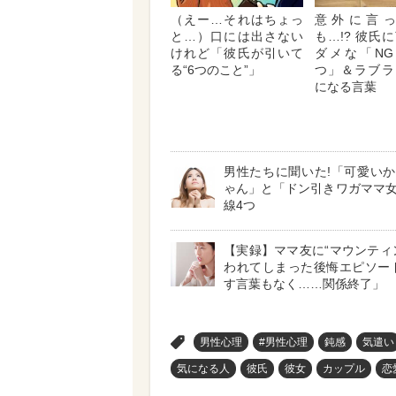
（えー…それはちょっ
意外に言
と…）口には出さない
も…!? 彼氏
けれど「彼氏が引いて
ダメな「NG
る“6つのこと”」
つ」＆ラブラ
になる言葉
男性たちに聞いた!「可愛い
ゃん」と「ドン引きワガママ
線4つ
【実録】ママ友に“マウンティ
われてしまった後悔エピソード
す言葉もなく……関係終了」
>
男性心理
#男性心理
鈍感
気遣い
気になる人
彼氏
彼女
カップル
恋