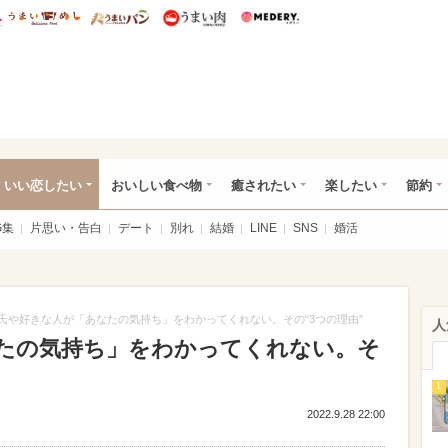
総研 ディズニー特集
mimot.
うまいめし
うまいパン
うまい肉
Medery.
ot.(ミモット)
いい恋したい
おいしい食べ物
癒されたい
楽したい
節約
G集
片思い・告白
デート
別れ
結婚
LINE
SNS
婚活
氏や好きな人が「あなたの気持ち」をわかってくれない。その“3つの理由”
人
たの気持ち」をわかってくれない。そ
1
2022.9.28 22:00