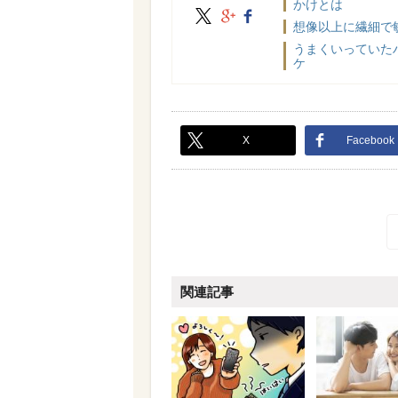
かけとは
X
google+
facebook
想像以上に繊細で
うまくいっていた
ケ
X
Facebook
関連記事