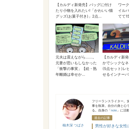
柚木深 つばさ
フリーランスライター。
事を執筆。自分の身と心
る。自身の「
note
」に活
過去の記事
柚木深 つばさ
男性が好きな女性