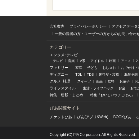
会社案内
プライバシーポリシー
アクセスデータ
一般の読者の方・ユーザーの方からのお問い合わ
カテゴリー
エンタメ･テレビ
テレビ
音楽
V系
アイドル
映画
アニメ
2
ファミリー
家庭
子ども
おしゃれ
おでかけ・
ディズニー
TDL
TDS
裏ワザ・攻略
混雑予想
グルメ･料理
スイーツ
食品
飲料
お菓子
お
ライフスタイル
生活・ライフハック
お金
おで
特集
・
連載
・
まとめ
特集『おいしいウチごはん』
ぴあ関連サイト
チケットぴあ
ぴあ(アプリ&Web)
BOOKぴあ
Copyright (C) PIA Corporation. All Rights Reserved.