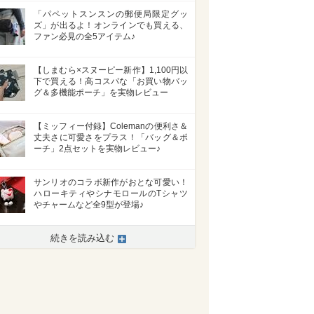
「パペットスンスンの郵便局限定グッ
ズ」が出るよ！オンラインでも買える、
ファン必見の全5アイテム♪
【しまむら×スヌーピー新作】1,100円以
下で買える！高コスパな「お買い物バッ
グ＆多機能ポーチ」を実物レビュー
【ミッフィー付録】Colemanの便利さ＆
丈夫さに可愛さをプラス！「バッグ＆ポ
ーチ」2点セットを実物レビュー♪
サンリオのコラボ新作がおとな可愛い！
ハローキティやシナモロールのTシャツ
やチャームなど全9型が登場♪
続きを読み込む