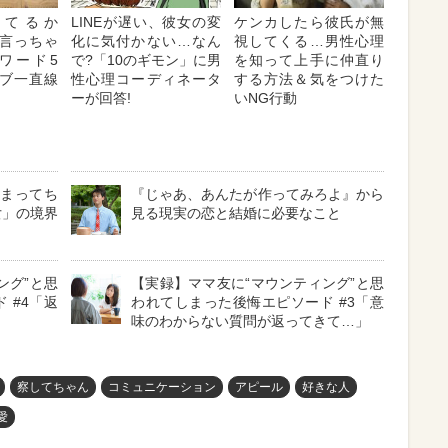
ってるか
LINEが遅い、彼女の変
ケンカしたら彼氏が無
に言っちゃ
化に気付かない…なん
視してくる…男性心理
ワード5
で?「10のギモン」に男
を知って上手に仲直り
ブ一直線
性心理コーディネータ
する方法＆気をつけた
ーが回答!
いNG行動
かまってち
『じゃあ、あんたが作ってみろよ』から
女」の境界
見る現実の恋と結婚に必要なこと
ング”と思
【実録】ママ友に“マウンティング”と思
 #4「返
われてしまった後悔エピソード #3「意
味のわからない質問が返ってきて…」
察してちゃん
コミュニケーション
アピール
好きな人
愛