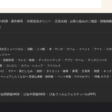
の利用・著作権等
外部送信ポリシー
広告出稿・お取り組みのご相談・情報掲載
せ
.5次元ミュージカル
演劇
ニコ動
本・マンガ
ゲーム
イベント
アート
スポ
レジャー
混雑対策
テレビ・映画
ディズニーグッズ
アプリ・ゲーム
ディズニーパス
酒
コンビニ
カフェ・ショップ
ファミレス
かけ
マナー・身だしなみ
節約
ダイエット・健康
家電
文房具
雑貨
キッチ
〜シェアしたくなる〜 至福な体験・旅特集
ペット特集：ウチのかぞく
特集 カラダ
ぴあ関⻄版WEB
ぴあ中部版WEB
ぴあフィルムフェスティバル(PFF)