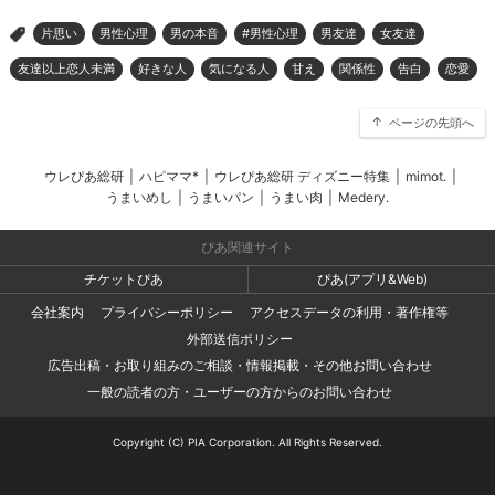
片思い
男性心理
男の本音
#男性心理
男友達
女友達
>
友達以上恋人未満
好きな人
気になる人
甘え
関係性
告白
恋愛
ページの先頭へ
ウレぴあ総研
|
ハピママ*
|
ウレぴあ総研 ディズニー特集
|
mimot.
|
うまいめし
|
うまいパン
|
うまい肉
|
Medery.
ぴあ関連サイト
チケットぴあ
ぴあ(アプリ&Web)
会社案内
プライバシーポリシー
アクセスデータの利用・著作権等
外部送信ポリシー
広告出稿・お取り組みのご相談・情報掲載・その他お問い合わせ
一般の読者の方・ユーザーの方からのお問い合わせ
Copyright (C) PIA Corporation. All Rights Reserved.