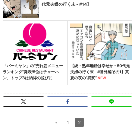
«
1
2