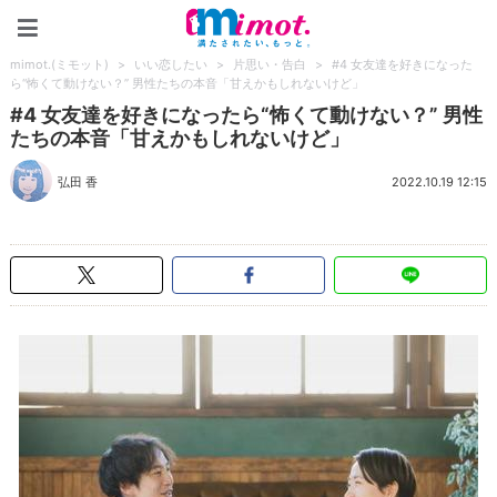
mimot.(ミモット)
mimot.(ミモット)
>
いい恋したい
>
片思い・告白
>
#4 女友達を好きになった
ら“怖くて動けない？” 男性たちの本音「甘えかもしれないけど」
#4 女友達を好きになったら“怖くて動けない？” 男性
たちの本音「甘えかもしれないけど」
弘田 香
2022.10.19 12:15