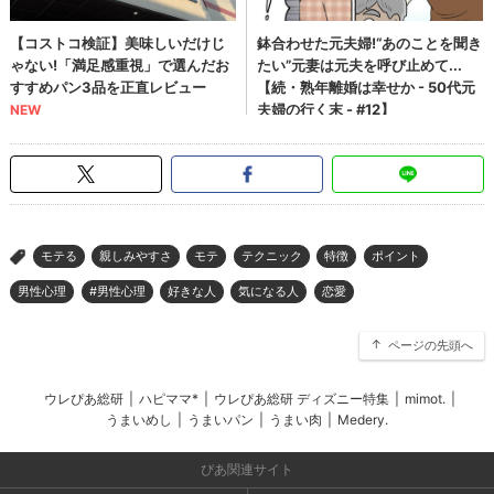
モテる
親しみやすさ
モテ
テクニック
特徴
ポイント
>
男性心理
#男性心理
好きな人
気になる人
恋愛
ページの先頭へ
ウレぴあ総研
|
ハピママ*
|
ウレぴあ総研 ディズニー特集
|
mimot.
|
うまいめし
|
うまいパン
|
うまい肉
|
Medery.
ぴあ関連サイト