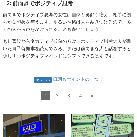
2: 前向きでポジティブ思考
前向きでポジティブ思考の女性は自然と笑顔も増え、相手に朗
らかな印象を与えます。明るい性格は人を惹きつけるので、多
くの人から声をかけられることも多いでしょう。
もし普段からネガティブ傾向の方は、ポジティブ思考の人が書
いた自己啓発本を読んでみる、または前向きな人と話をすると
少しずつポジティブマインドにシフトできるはずです。
口調もポイントの一つ！
次ページ
1
2
3
4
»