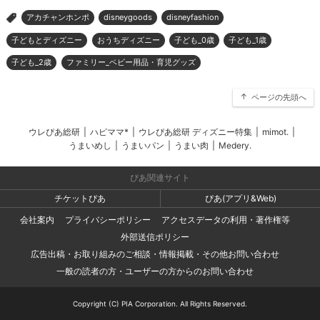
アカチャンホンポ
disneygoods
disneyfashion
>
子どもとディズニー
おうちディズニー
子ども_0歳
子ども_1歳
子ども_2歳
ファミリー_ベビー用品・育児グッズ
ページの先頭へ
ウレぴあ総研
|
ハピママ*
|
ウレぴあ総研 ディズニー特集
|
mimot.
|
うまいめし
|
うまいパン
|
うまい肉
|
Medery.
ぴあ関連サイト
チケットぴあ
ぴあ(アプリ&Web)
会社案内
プライバシーポリシー
アクセスデータの利用・著作権等
外部送信ポリシー
広告出稿・お取り組みのご相談・情報掲載・その他お問い合わせ
一般の読者の方・ユーザーの方からのお問い合わせ
Copyright (C) PIA Corporation. All Rights Reserved.