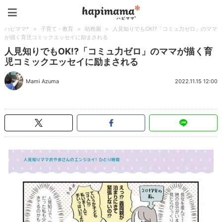
ハピママ*
ハピママ*
>
子育て・教育
>
幼稚園
>
人見知りでもOK!?「コミュ力ゼロ」のママ
が描く育児コミックエッセイに励まされる
人見知りでもOK!?「コミュ力ゼロ」のママが描く育
児コミックエッセイに励まされる
Mami Azuma
2022.11.15 12:00