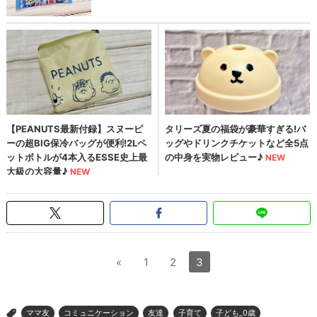
«
1
2
3
ママ友
コミュニケーション
友達
子育て
子ども_0歳
>