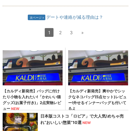
デートや連絡が減る理由は？
次ページ
1
2
3
»