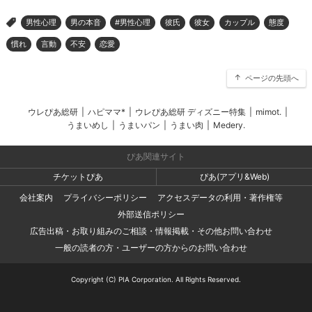
男性心理
男の本音
#男性心理
彼氏
彼女
カップル
態度
>
慣れ
言動
不安
恋愛
ページの先頭へ
ウレぴあ総研
|
ハピママ*
|
ウレぴあ総研 ディズニー特集
|
mimot.
|
うまいめし
|
うまいパン
|
うまい肉
|
Medery.
ぴあ関連サイト
チケットぴあ
ぴあ(アプリ&Web)
会社案内
プライバシーポリシー
アクセスデータの利用・著作権等
外部送信ポリシー
広告出稿・お取り組みのご相談・情報掲載・その他お問い合わせ
一般の読者の方・ユーザーの方からのお問い合わせ
Copyright (C) PIA Corporation. All Rights Reserved.