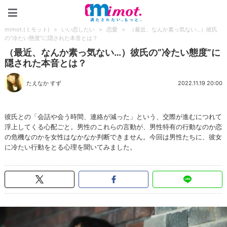
mimot.(ミモット)
mimot.(ミモット)
>
いい恋したい
>
恋愛
>
（最近、なんか素っ気ない…）彼氏
の“冷たい態度”に隠された本音とは？
（最近、なんか素っ気ない…）彼氏の“冷たい態度”に
隠された本音とは？
たえなか すず
2022.11.19 20:00
彼氏との「会話や会う時間、連絡が減った」という、交際が進むにつれて
浮上してくる心配ごと。男性のこれらの言動が、男性特有の行動なのか恋
の危機なのかを女性はなかなか判断できません。今回は男性たちに、彼女
に冷たい行動をとる心理を聞いてみました。