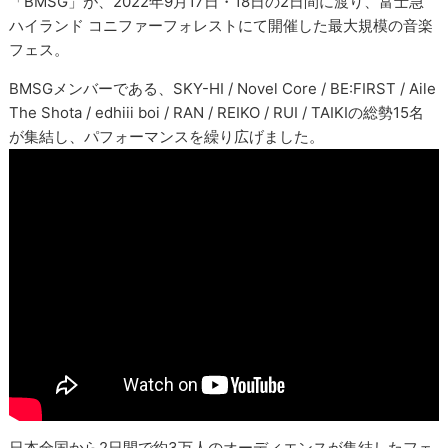
「BMSG」が、2022年9月17日・18日の2日間に渡り、富士急
ハイランド コニファーフォレストにて開催した最大規模の音楽
フェス。
BMSGメンバーである、SKY-HI / Novel Core / BE:FIRST / Aile
The Shota / edhiii boi / RAN / REIKO / RUI / TAIKIの総勢15名
が集結し、パフォーマンスを繰り広げました。
日本全国から2日間で約3万人のオーディエンスが集結したフェ