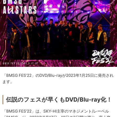
「BMSG FES’22」のDVD/Blu-rayが2023年1月25日に発売され
ます。
伝説のフェスが早くもDVD/Blu-ray化！
「BMSG FES’22」は、SKY-HI主宰のマネジメント/レーベル