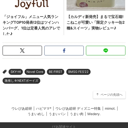
SKY-HI
Novel Core
BE:FIRST
BMSG FES’22
>
激推し☆NEXTボーイズ
ページの先頭へ
ウレぴあ総研
|
ハピママ*
|
ウレぴあ総研 ディズニー特集
|
mimot.
|
うまいめし
|
うまいパン
|
うまい肉
|
Medery.
ぴあ関連サイト