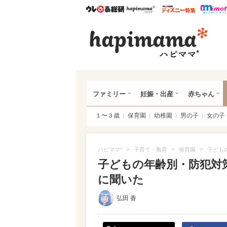
ウレぴあ総研
ハピママ*
ウレぴあ
ハピ
ファミリー
妊娠・出産
赤ちゃん
１〜３歳
保育園
幼稚園
男の子
女の子
>
>
>
ハピママ*
子育て・教育
保育園
子ども
子どもの年齢別・防犯対
に聞いた
弘田 香