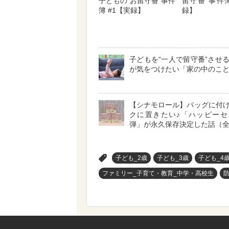
子どもの“お留守番”事件
留守番”事件簿
簿 #1【実録】
録】
子どもを“一人で留守番”させ
が気をつけたい「家の中のこと
【シナモロール】バッグに付
クに置きたい♪「ハッピーセ
弾」が永久保存決定した話（全
>
子ども_2歳
子ども_3歳
子ども_4
ファミリー_子育て・教育_中学・高校生