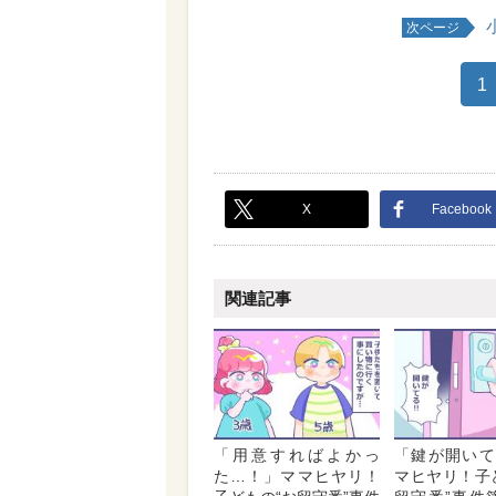
次ページ
1
X
Facebook
関連記事
「用意すればよかっ
「鍵が開いて
た…！」ママヒヤリ！
マヒヤリ！子