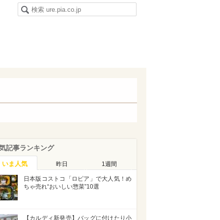
気記事ランキング
いま人気
昨日
1週間
日本版コストコ「ロピア」で大人気！め
ちゃ売れ“おいしい惣菜”10選
【カルディ新発売】バッグに付けたり小