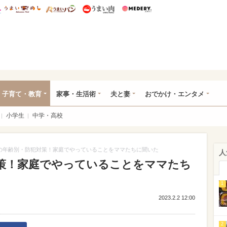
総研 ディズニー特集
mimot.
うまいめし
うまいパン
うまい肉
Medery.
ママ*
子育て・教育
家事・生活術
夫と妻
おでかけ・エンタメ
小学生
中学・高校
の年齢別・防犯対策！家庭でやっていることをママたちに聞いた
人
策！家庭でやっていることをママたち
1
2023.2.2 12:00
2