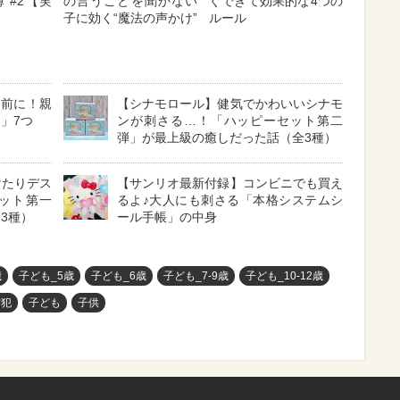
 #2【実
の言うことを聞かない
ぐできて効果的な4つの
子に効く“魔法の声かけ”
ルール
る前に！親
【シナモロール】健気でかわいいシナモ
」7つ
ンが刺さる…！「ハッピーセット第二
弾」が最上級の癒しだった話（全3種）
けたりデス
【サンリオ最新付録】コンビニでも買え
ット第一
るよ♪大人にも刺さる「本格システムシ
3種）
ール手帳」の中身
歳
子ども_5歳
子ども_6歳
子ども_7-9歳
子ども_10-12歳
防犯
子ども
子供