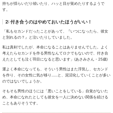
持ちが揺らいだり傾いたり、ハッと目が覚めたりするようで
す。
2: 付き合うのはやめておいたほうがいい！
「私もセカンドだったことがあって、『いつになったら、彼女
と別れるの？』と泣いたりしていました。
私は真剣でしたが、本命になることはありませんでした。よく
考えたらセカンドを作る男性なんてロクでもないので、付き合
えたとしても泣く羽目になると思います」(あさみさん・25歳)
運よく本命になっても、そういう男性はまた浮気し、セカンド
を作り、その女性に気が移り……と、泥沼化していくことが多い
のではないでしょうか。
そもそも男性のほうには「悪いことをしている」自覚がないた
め、本命になれたとしても彼女を一人に決めない関係を続ける
こともありそうです。