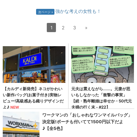
強かな考えの女性も！
次ページ
1
2
3
»